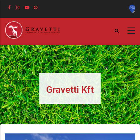
Ugrás
a
tartalomra
Gravetti Kft