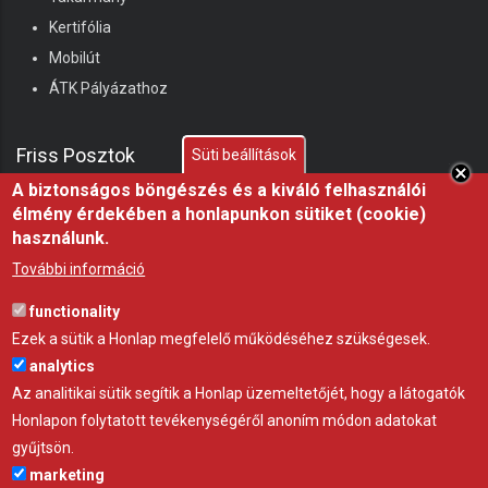
Kertifólia
Mobilút
ÁTK Pályázathoz
Friss Posztok
Süti beállítások
A biztonságos böngészés és a kiváló felhasználói
élmény érdekében a honlapunkon sütiket (cookie)
Miért fontos a fóliasátor árnyékolása nyáron?
használunk.
21 júl 26
ÖTLET
További információ
Hőségben az árnyék nem luxus, hanem az állatjóllét
functionality
alapfeltétele, professzionális árnyékoló háló a
Ezek a sütik a Honlap megfelelő működéséhez szükségesek.
Gravettitől
analytics
10 júl 26
ÖTLET
Az analitikai sütik segítik a Honlap üzemeltetőjét, hogy a látogatók
Honlapon folytatott tevékenységéről anoním módon adatokat
Startrac kistraktor – a telepi munka új alapgépe
gyűjtsön.
22 máj 26
GYÁRTÓ
marketing