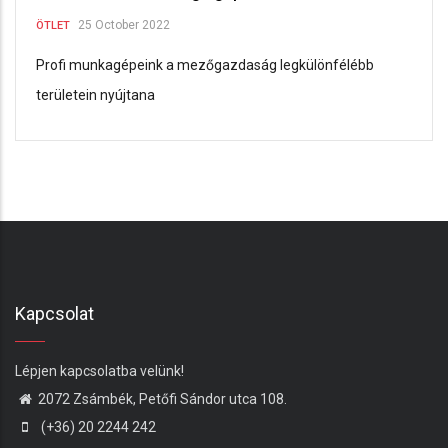
25 October 2022
ÖTLET
Profi munkagép
eink a mezőgazdaság legkülönfélébb
területein nyújtana
Kapcsolat
Lépjen kapcsolatba velünk!
2072 Zsámbék, Petőfi Sándor utca 108.
(+36) 20 2244 242