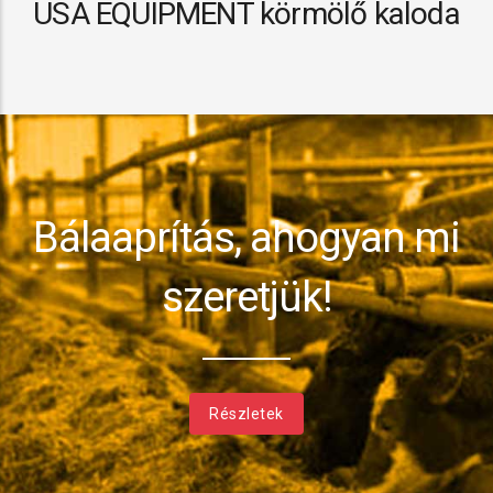
USA EQUIPMENT körmölő kaloda
Bálaaprítás, ahogyan mi
szeretjük!
Részletek