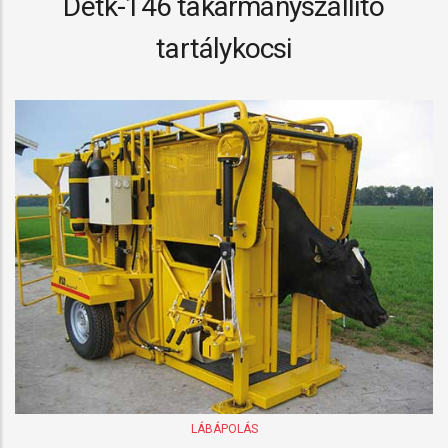
Detk-146 takarmányszállító
tartálykocsi
LÁBÁPOLÁS