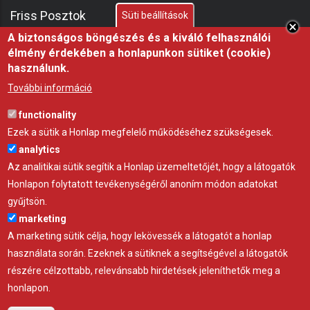
Friss Posztok
Süti beállítások
A biztonságos böngészés és a kiváló felhasználói
élmény érdekében a honlapunkon sütiket (cookie)
Miért fontos a fóliasátor árnyékolása nyáron?
használunk.
21 júl 26
ÖTLET
További információ
Hőségben az árnyék nem luxus, hanem az állatjóllét
functionality
alapfeltétele, professzionális árnyékoló háló a
Ezek a sütik a Honlap megfelelő működéséhez szükségesek.
Gravettitől
analytics
10 júl 26
ÖTLET
Az analitikai sütik segítik a Honlap üzemeltetőjét, hogy a látogatók
Honlapon folytatott tevékenységéről anoním módon adatokat
Startrac kistraktor – a telepi munka új alapgépe
gyűjtsön.
22 máj 26
GYÁRTÓ
marketing
A marketing sütik célja, hogy lekövessék a látogatót a honlap
használata során. Ezeknek a sütiknek a segítségével a látogatók
részére célzottabb, relevánsabb hirdetések jeleníthetők meg a
honlapon.
Adatvédelem
Impresszum
Kapcsolat