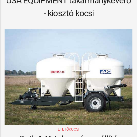
USA EQUIPMENT takarmánykeverő
- kiosztó kocsi
ETETŐKOCSI