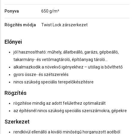
Ponyva
650 g/m²
Rögzítés módja
Twist Lock zárszerkezet
Előn
yei
jól hasznosítható: műhely, állatbeálló, garázs, gépbeálló,
takarmány- és vetőmagtároló, építőanyag tároló…
alkalmazkodik a növekvő igényekhez – utólag is bővíthető
gyors össze- és szétszerelés
nincs szükség speciális terepelőkészítésre
Rögzítés
rögzítése mindig az adott felülethez optimalizált
az építésnél nincs szükség speciális szerszámokra, gépekre
Szerkezet
rendkívül ellenálló a kiváló minőségű horganyzott acélból