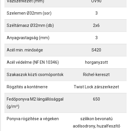
Vázszerkezet (mm)
OV90
Szelemen Ø32mm (sor)
3
Széltámasz Ø32mm (db)
2x6
Anyagvastagság (mm)
3
Acél min. minősége
S420
Acél védelme (NF EN 10346)
horganyzott
Szakaszok közti csomópontok
Richel-kereszt
Rögzítés a konténerre
Twist Lock zárszerkezet
Fedőponyva M2 lángállósággal
650
(g/m²)
Ponyva rögzítése a végeken
szilikon bevonatú
acélsodrony, huzalfeszítő