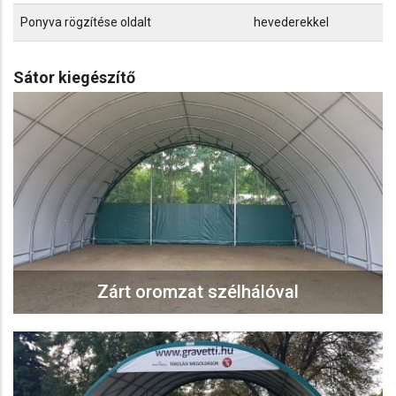
Ponyva rögzítése oldalt
hevederekkel
Sátor kiegészítő
Zárt oromzat szélhálóval