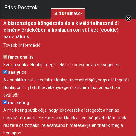
Friss Posztok
Süti beállítások
A biztonságos böngészés és a kiváló felhasználói
Shelterall juhhodály – Ha ma kezdenék juhászatba,
élmény érdekében a honlapunkon sütiket (cookie)
ezt építeném meg
használunk.
07 aug 26
ÖTLET
További információ
Miért fontos a fóliasátor árnyékolása nyáron?
functionality
21 júl 26
ÖTLET
Ezek a sütik a Honlap megfelelő működéséhez szükségesek.
analytics
Hőségben az árnyék nem luxus, hanem az állatjóllét
Az analitikai sütik segítik a Honlap üzemeltetőjét, hogy a látogatók
alapfeltétele, professzionális árnyékoló háló a
Honlapon folytatott tevékenységéről anoním módon adatokat
Gravettitől
gyűjtsön.
10 júl 26
ÖTLET
marketing
A marketing sütik célja, hogy lekövessék a látogatót a honlap
használata során. Ezeknek a sütiknek a segítségével a látogatók
részére célzottabb, relevánsabb hirdetések jeleníthetők meg a
honlapon.