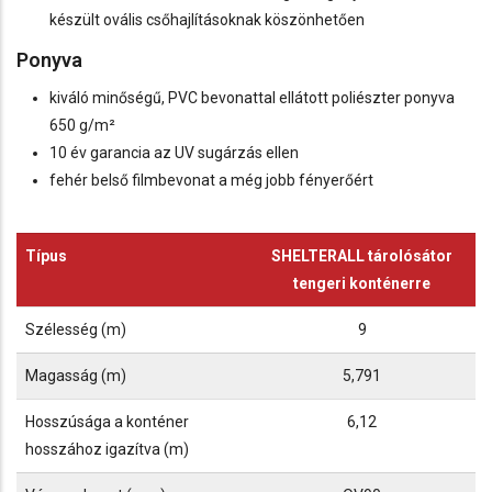
készült ovális csőhajlításoknak köszönhetően
Ponyva
kiváló minőségű, PVC bevonattal ellátott poliészter ponyva
650 g/m²
10 év garancia az UV sugárzás ellen
fehér belső filmbevonat a még jobb fényerőért
Típus
SHELTERALL tárolósátor
tengeri konténerre
Szélesség (m)
9
Magasság (m)
5,791
Hosszúsága a konténer
6,12
hosszához igazítva (m)