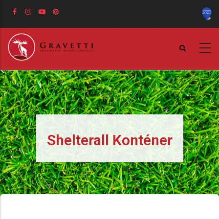
Ugrás
a
tartalomra
Shelterall Konténer