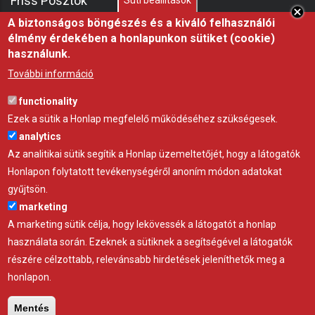
Friss Posztok
Süti beállítások
A biztonságos böngészés és a kiváló felhasználói
élmény érdekében a honlapunkon sütiket (cookie)
Miért fontos a fóliasátor árnyékolása nyáron?
használunk.
21 júl 26
ÖTLET
További információ
Hőségben az árnyék nem luxus, hanem az állatjóllét
functionality
alapfeltétele, professzionális árnyékoló háló a
Ezek a sütik a Honlap megfelelő működéséhez szükségesek.
Gravettitől
analytics
10 júl 26
ÖTLET
Az analitikai sütik segítik a Honlap üzemeltetőjét, hogy a látogatók
Honlapon folytatott tevékenységéről anoním módon adatokat
Startrac kistraktor – a telepi munka új alapgépe
gyűjtsön.
22 máj 26
GYÁRTÓ
marketing
A marketing sütik célja, hogy lekövessék a látogatót a honlap
használata során. Ezeknek a sütiknek a segítségével a látogatók
részére célzottabb, relevánsabb hirdetések jeleníthetők meg a
honlapon.
Adatvédelem
Impresszum
Kapcsolat
Mentés