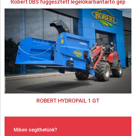
Robert DBS függesztett legelőkarbantartó gép
ROBERT HYDROPAIL 1 GT
Miben segíthetünk?