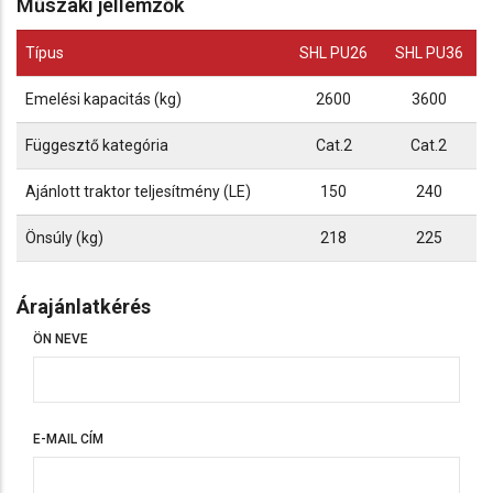
Műszaki jellemzők
Típus
SHL PU26
SHL PU36
Emelési kapacitás (kg)
2600
3600
Függesztő kategória
Cat.2
Cat.2
Ajánlott traktor teljesítmény (LE)
150
240
Önsúly (kg)
218
225
Árajánlatkérés
ÖN NEVE
E-MAIL CÍM