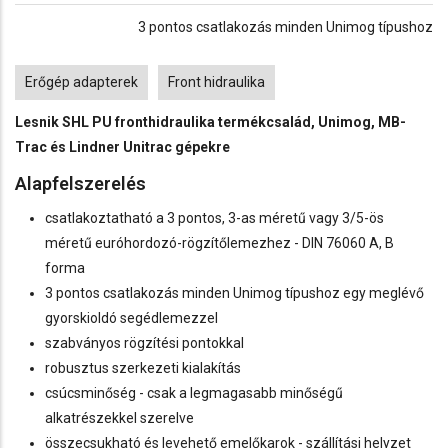
3 pontos csatlakozás minden Unimog típushoz
Tags
Erőgép adapterek
Front hidraulika
Lesnik SHL PU fronthidraulika termékcsalád, Unimog, MB-
Trac és Lindner Unitrac gépekre
Alapfelszerelés
csatlakoztatható a 3 pontos, 3-as méretű vagy 3/5-ös
méretű euróhordozó-rögzítőlemezhez - DIN 76060 A, B
forma
3 pontos csatlakozás minden Unimog típushoz egy meglévő
gyorskioldó segédlemezzel
szabványos rögzítési pontokkal
robusztus szerkezeti kialakítás
csúcsminőség - csak a legmagasabb minőségű
alkatrészekkel szerelve
összecsukható és levehető emelőkarok - szállítási helyzet