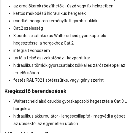
az emelőkarok rögzíthetők - úszó vagy fix helyzetben
kettős működésű hidraulikus hengerek
mindkét hengeren keményített gömbcsuklók
Cat.2 szélesség
3 pontos csatlakozás Walterscheid gyorskapcsoló
hegesztéssel a horgokhoz Cat.2
integrált vonószem
tartó a felső összekötőhöz - központi kar
hidraulikus tömlők gyorscsatlakozókkal és zárószeleppel az
emelőcsőben
festés RAL 7021 sötétszürke, vagy igény szerint
Kiegészítő berendezések
Walterscheid alsó csuklós gyorskapcsoló hegesztés a Cat.3 L
horgokra
hidraulikus akkumulátor - lengéscsillapító - megvédi a gépet
az ütésektől az egyenetlen utakon