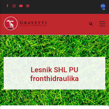
Ugrás
a
tartalomra
Lesnik SHL PU
fronthidraulika