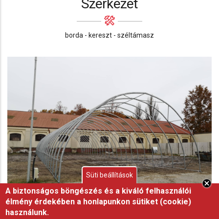
Szerkezet
borda - kereszt - széltámasz
Süti beállítások
A biztonságos böngészés és a kiváló felhasználói
élmény érdekében a honlapunkon sütiket (cookie)
használunk.
Szerkezet