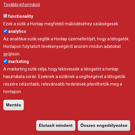
További információ
Hajlított kiemelkedő minőségű S420-as horganyzott acél ovál-
profil
functionality
Ezek a sütik a Honlap megfelelő működéséhez szükségesek.
analytics
Bordaív
Az analitikai sütik segítik a Honlap üzemeltetőjét, hogy a látogatók
Honlapon folytatott tevékenységéről anoním módon adatokat
gyűjtsön.
marketing
A marketing sütik célja, hogy lekövessék a látogatót a honlap
használata során. Ezeknek a sütiknek a segítségével a látogatók
részére célzottabb, relevánsabb hirdetések jeleníthetők meg a
honlapon.
Mentés
Elutasít mindent
Összes engedélyezése