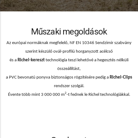
Műszaki megoldások
Az európai normáknak megfelelő, NF EN 10346 Sendzimir szabvány
szerint készülő ovál-profilú horganyzott acélcső
és a
Richel-
kereszt
technológia teszi lehetővé a hegesztés nélküli
összeállítást,
a PVC bevonatú ponyva biztonságos rögzítésére pedig a
Richel-Clips
rendszer szolgál.
2
Évente több mint 3 000 000 m
-t fednek le Richel technológiákkal.