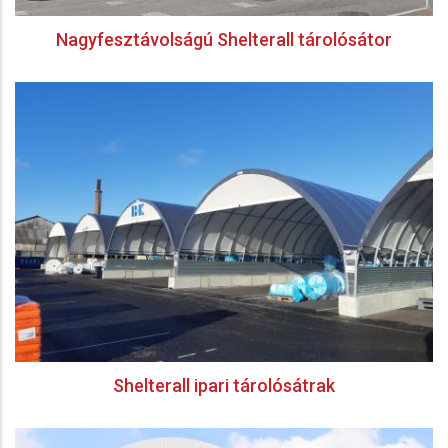
Nagyfesztávolságú Shelterall tárolósátor
Shelterall ipari tárolósátrak