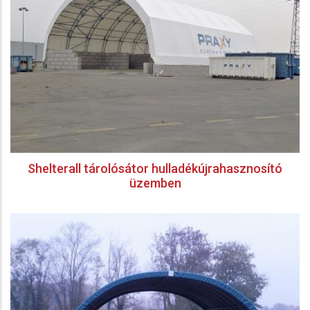
Shelterall tárolósátor hulladékújrahasznosító
üzemben