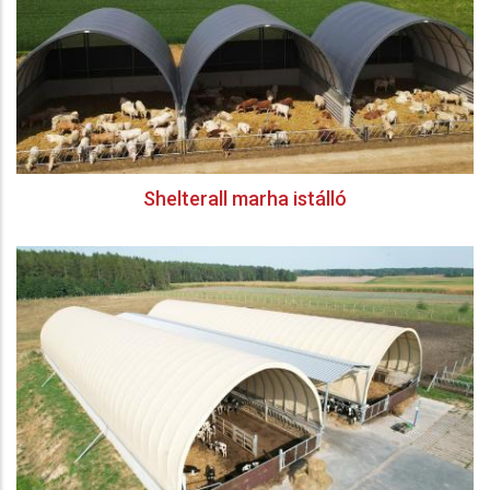
Shelterall marha istálló