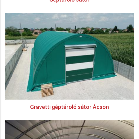
Gravetti géptároló sátor Ácson