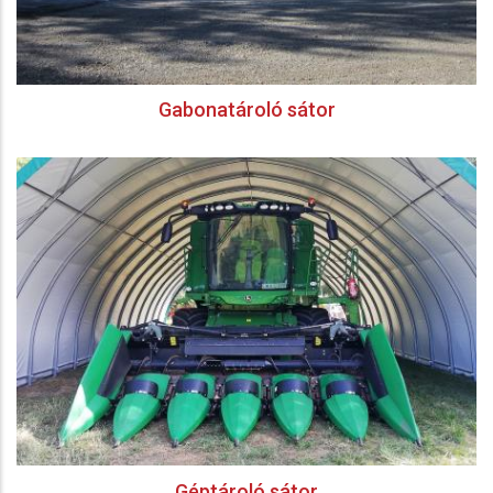
Gabonatároló sátor
Géptároló sátor