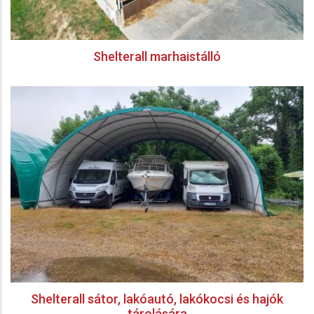
Shelterall marhaistálló
Shelterall sátor, lakóautó, lakókocsi és hajók
tárolására