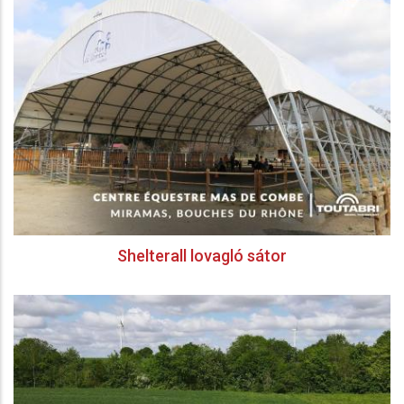
Shelterall lovagló sátor