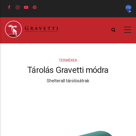
Ugrás
a
tartalomra
TERMÉKEK
Tárolás Gravetti módra
Shelterall tárolósátrak