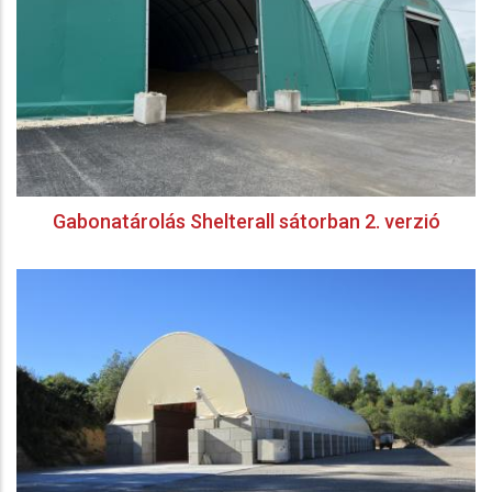
Gabonatárolás Shelterall sátorban 2. verzió