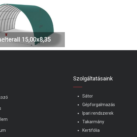
elterall 15,00x8,35
Szolgáltatásaink
Sátor
kozó
Gépforgalmazás
s
Ipari rendszerek
elem
Takarmány
zum
Kertifólia