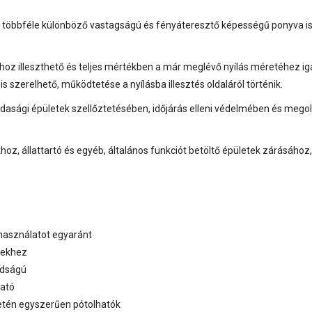
l többféle különböző vastagságú és fényáteresztő képességű ponyva i
oz illeszthető és teljes mértékben a már meglévő nyílás méretéhez ig
s szerelhető, működtetése a nyílásba illesztés oldaláról történik.
zdasági épületek szellőztetésében, időjárás elleni védelmében és mego
z, állattartó és egyéb, általános funkciót betöltő épületek zárásához
i használatot egyaránt
lekhez
rdságú
ható
etén egyszerűen pótolhatók