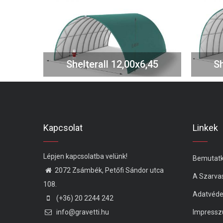
Shelterall 12,00x6,45
Sh
Kapcsolat
Linkek
Lépjen kapcsolatba velünk!
Bemutat
2072 Zsámbék, Petőfi Sándor utca
A Szarva
108.
Adatvéd
(+36) 20 2244 242
info@gravetti.hu
Impress