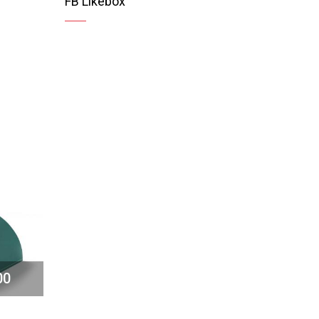
FB Likebox
00