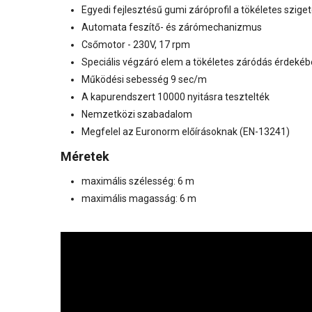
Egyedi fejlesztésű gumi záróprofil a tökéletes szig
Automata feszítő- és zárómechanizmus
Csőmotor - 230V, 17 rpm
Speciális végzáró elem a tökéletes záródás érdeké
Működési sebesség 9 sec/m
A kapurendszert 10000 nyitásra tesztelték
Nemzetközi szabadalom
Megfelel az Euronorm előírásoknak (EN-13241)
Méretek
maximális szélesség: 6 m
maximális magasság: 6 m