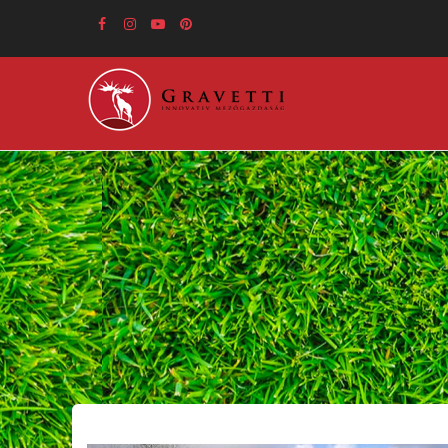
Ugrás
a
tartalomra