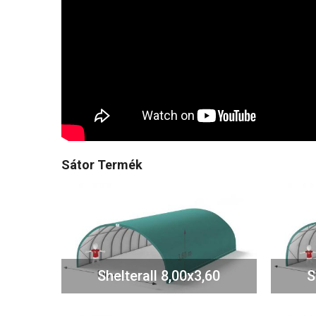
Sátor Termék
Shelterall 8,00x3,60
S