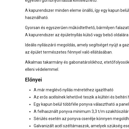
egyetlen gombnyomással kivitelezhető.
A kapurendszer minden eleme önálló, így egy kapun belü
használható.
Gyorsan és egyszerűen működtethető, bármilyen falazath
A kapurendszer az épületnyílás külső vagy belső oldalára i
Ideális nyílászáró megoldás, amely segítséget nyújt a ga
az épület természetes fénnyel való ellátásában.
Alkalmas takarmány és gabonatárolókhoz, etetőfolyosókho
elleni védelemmel.
Előnyei
A már meglévő nyílás méretéhez igazítható
Az erős acélsínek lehetővé teszik a kültéri és beltér
Egy kapun belül többféle ponyva választható a pane
A felhasznált ponyva minimum 3,3 t/m szakítószilá
Sérülés esetén az ponyva cserélje könnyen megold
Galvanizált acél széltámaszok, amelyek szükség es