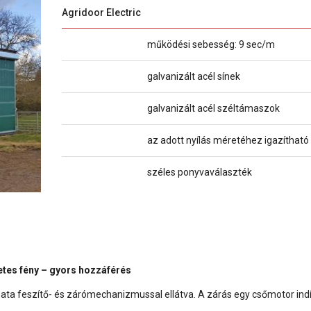
Agridoor Electric
működési sebesség: 9 sec/m
galvanizált acél sínek
galvanizált acél széltámaszok
az adott nyílás méretéhez igazítható
széles ponyvaválaszték
tes fény – gyors hozzáférés
ta feszítő- és zárómechanizmussal ellátva. A zárás egy csőmotor indí