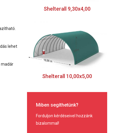
Shelterall 9,30x4,00
s
azítható.
ldás lehet
, madár
Shelterall 10,00x5,00
Miben segíthetünk?
Forduljon kérdéseivel hozzánk
bizalommal!