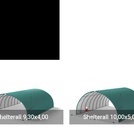
helterall 9,30x4,00
Shelterall 10,00x5,