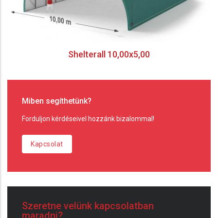
Shelterall 10,00x5,00
Miben segíthetünk?
Forduljon kérdéseivel hozzánk bizalommal!
Kapcsolat
Szeretne velünk kapcsolatban
maradni?