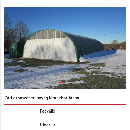
Zárt oromzat műanyag lemezborítással
Fagyálló
Ütésálló