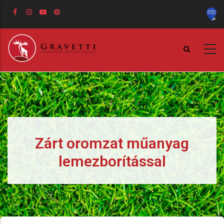
Ugrás
a
tartalomra
Zárt oromzat műanyag
lemezborítással