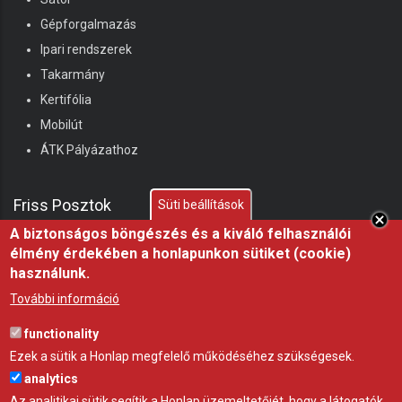
Gépforgalmazás
Ipari rendszerek
Takarmány
Kertifólia
Mobilút
ÁTK Pályázathoz
Friss Posztok
Süti beállítások
A biztonságos böngészés és a kiváló felhasználói
élmény érdekében a honlapunkon sütiket (cookie)
Miért fontos a fóliasátor árnyékolása nyáron?
használunk.
21 júl 26
ÖTLET
További információ
Hőségben az árnyék nem luxus, hanem az állatjóllét
functionality
alapfeltétele, professzionális árnyékoló háló a
Ezek a sütik a Honlap megfelelő működéséhez szükségesek.
Gravettitől
analytics
10 júl 26
ÖTLET
Az analitikai sütik segítik a Honlap üzemeltetőjét, hogy a látogatók