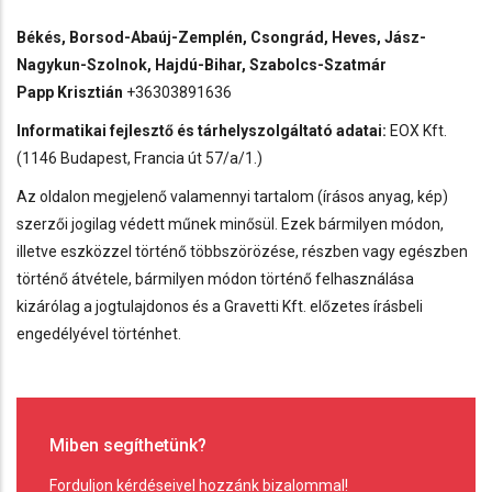
Békés, Borsod-Abaúj-Zemplén, Csongrád, Heves, Jász-
Nagykun-Szolnok, Hajdú-Bihar, Szabolcs-Szatmár
Papp Krisztián
+36303891636
Informatikai fejlesztő és tárhelyszolgáltató adatai:
EOX Kft.
(1146 Budapest, Francia út 57/a/1.)
Az oldalon megjelenő valamennyi tartalom (írásos anyag, kép)
szerzői jogilag védett műnek minősül. Ezek bármilyen módon,
illetve eszközzel történő többszörözése, részben vagy egészben
történő átvétele, bármilyen módon történő felhasználása
kizárólag a jogtulajdonos és a Gravetti Kft. előzetes írásbeli
engedélyével történhet.
Miben segíthetünk?
Forduljon kérdéseivel hozzánk bizalommal!