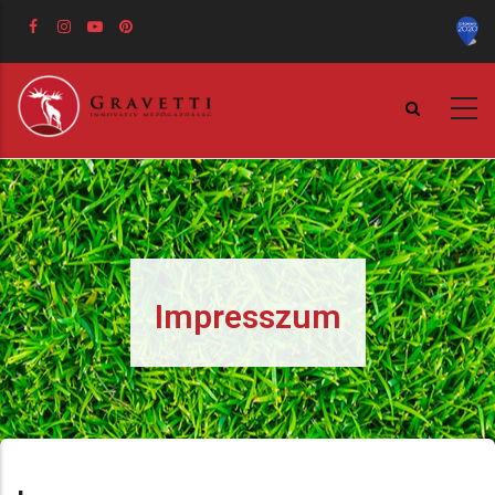
Ugrás
a
tartalomra
Impresszum