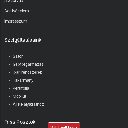
A Szarvas
Adatvédelem
Impresszum
Szolgáltatásaink
Sátor
Gépforgalmazás
Ipari rendszerek
Takarmány
Kertifólia
Mobilút
ÁTK Pályázathoz
Friss Posztok
Süti beállítások