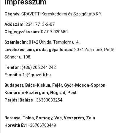
Impresszum
Cégnév:
GRAVETTI Kereskedelmi és Szolgáltató Kft.
Adószám:
23417713-2-07
Cégjegyzékszám:
07-09-020680
Számlacím:
8142 Úrhida, Templom u. 4.
Levelezési cím, iroda, gépállomás:
2074 Zsámbék, Petőfi
Sándor u. 108.
Telefon:
(+36) 20 2244 242
E-mail:
info@gravetti.hu
Budapest, Bács-Kiskun, Fejér, Győr-Moson-Sopron,
Komárom-Esztergom, Nógrád, Pest
Perjési Balázs
+36303033254
Baranya, Tolna, Somogy, Vas, Veszprém, Zala
Horváth Évi
+36706700449