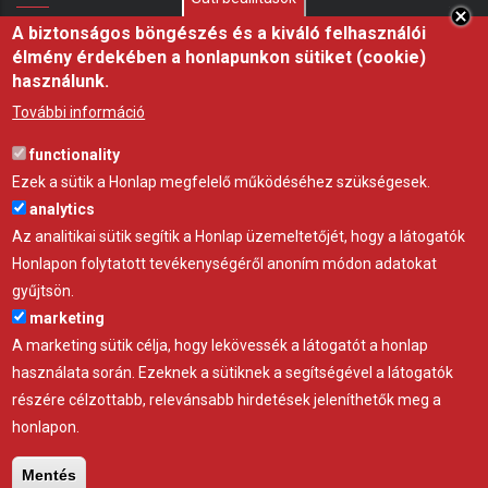
A biztonságos böngészés és a kiváló felhasználói
Shelterall juhhodály – Ha ma kezdenék juhászatba,
élmény érdekében a honlapunkon sütiket (cookie)
ezt építeném meg
használunk.
07 aug 26
ÖTLET
További információ
Miért fontos a fóliasátor árnyékolása nyáron?
functionality
21 júl 26
ÖTLET
Ezek a sütik a Honlap megfelelő működéséhez szükségesek.
analytics
Hőségben az árnyék nem luxus, hanem az állatjóllét
Az analitikai sütik segítik a Honlap üzemeltetőjét, hogy a látogatók
alapfeltétele, professzionális árnyékoló háló a
Honlapon folytatott tevékenységéről anoním módon adatokat
Gravettitől
gyűjtsön.
10 júl 26
ÖTLET
marketing
A marketing sütik célja, hogy lekövessék a látogatót a honlap
használata során. Ezeknek a sütiknek a segítségével a látogatók
részére célzottabb, relevánsabb hirdetések jeleníthetők meg a
honlapon.
Adatvédelem
Impresszum
Kapcsolat
Mentés