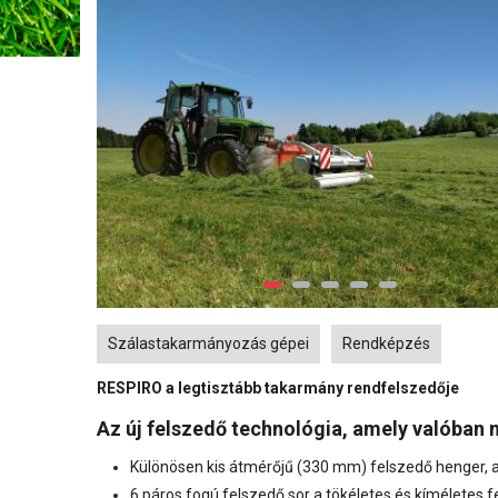
Tags
Szálastakarmányozás gépei
Rendképzés
RESPIRO a legtisztább takarmány rendfelszedője
Az új felszedő technológia, amely valóban
Különösen kis átmérőjű (330 mm) felszedő henger, 
6 páros fogú felszedő sor a tökéletes és kíméletes f