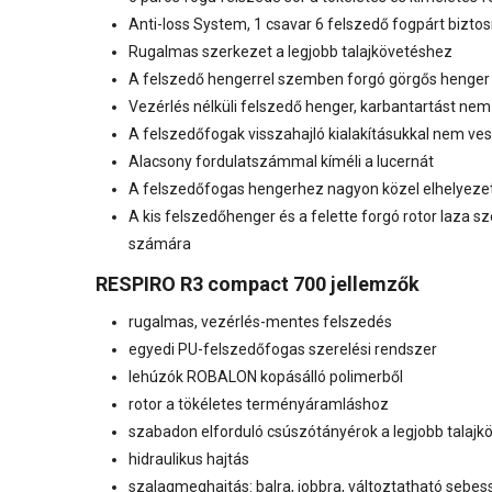
Anti-loss System, 1 csavar 6 felszedő fogpárt biztosí
Rugalmas szerkezet a legjobb talajkövetéshez
A felszedő hengerrel szemben forgó görgős henger el
Vezérlés nélküli felszedő henger, karbantartást nem
A felszedőfogak visszahajló kialakításukkal nem vesz
Alacsony fordulatszámmal kíméli a lucernát
A felszedőfogas hengerhez nagyon közel elhelyezett
A kis felszedőhenger és a felette forgó rotor laza s
számára
RESPIRO R3 compact 700 jellemzők
rugalmas, vezérlés-mentes felszedés
egyedi PU-felszedőfogas szerelési rendszer
lehúzók ROBALON kopásálló polimerből
rotor a tökéletes terményáramláshoz
szabadon elforduló csúszótányérok a legjobb talaj
hidraulikus hajtás
szalagmeghajtás: balra, jobbra, változtatható sebes