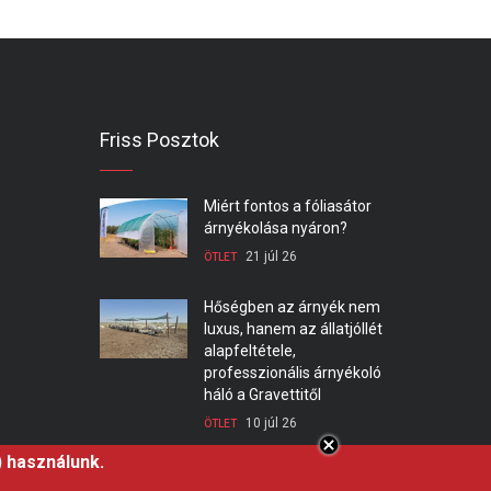
Friss Posztok
Miért fontos a fóliasátor
árnyékolása nyáron?
21 júl 26
ÖTLET
Hőségben az árnyék nem
luxus, hanem az állatjóllét
alapfeltétele,
professzionális árnyékoló
háló a Gravettitől
10 júl 26
ÖTLET
) használunk.
Startrac kistraktor – a