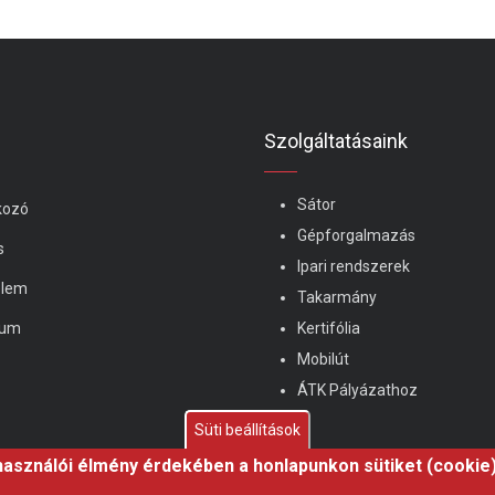
Szolgáltatásaink
Sátor
kozó
Gépforgalmazás
s
Ipari rendszerek
elem
Takarmány
zum
Kertifólia
Mobilút
ÁTK Pályázathoz
Süti beállítások
használói élmény érdekében a honlapunkon sütiket (cookie