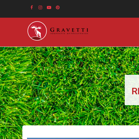
Ugrás
a
tartalomra
R