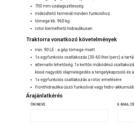
700 mm szalagszélesség
működtető terminál minden funkcióhoz
tömege kb. 960 kg
rotor kiemelhető hidraulikusan
Traktorra vonatkozó követelmények
min. 90 LE - a gép tömege miatt
1x egyfunkciós csatlakozás (30-60 liter/perc) a tart
alternatív lehetőség: 1x kettős működésű csatlakozás
kissé nagyobb olajmelegedés a tengelykapcsoló és
1x egyfunkciós csatlakozás a rotor emelésére
fronthidraulika úszó funkcióval vagy hidro-akkumul
Árajánlatkérés
ÖN NEVE
E-MAIL C