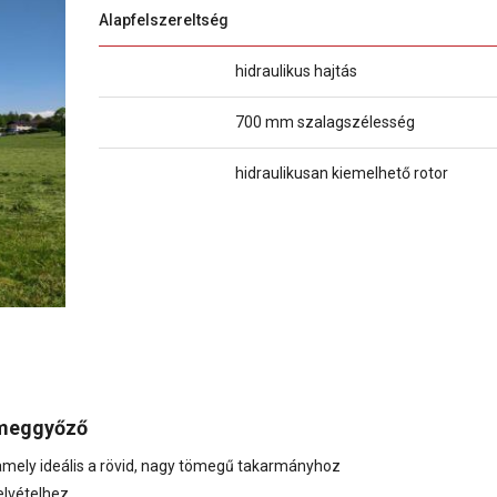
Alapfelszereltség
hidraulikus hajtás
700 mm szalagszélesség
hidraulikusan kiemelhető rotor
 meggyőző
amely ideális a rövid, nagy tömegű takarmányhoz
elvételhez