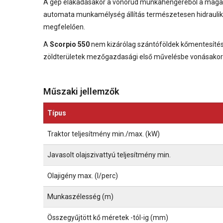
A gép elakadásakor a vonórúd munkahengeréből a magasság
automata munkamélység állítás természetesen hidrauliku
megfelelően.
A
Scorpio 550
nem kizárólag szántóföldek kőmentesítésér
zöldterületek mezőgazdasági első művelésbe vonásakor 
Műszaki jellemzők
Típus
Traktor teljesítmény min./max. (kW)
Javasolt olajszivattyú teljesítmény min.
Olajigény max. (l/perc)
Munkaszélesség (m)
Összegyűjtött kő méretek -tól-ig (mm)