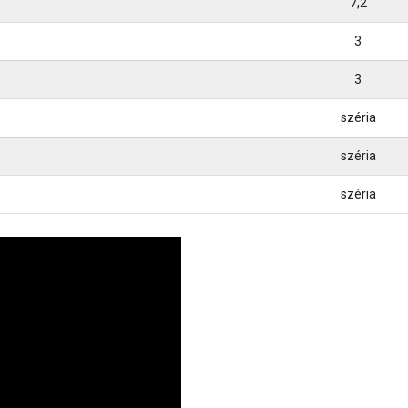
7,2
3
3
széria
széria
széria