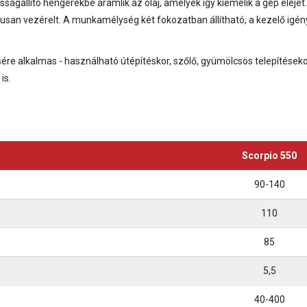
állító hengerekbe áramlik az olaj, amelyek így kiemelik a gép elejét
san vezérelt. A munkamélység két fokozatban állítható, a kezelő igén
e alkalmas - használható útépítéskor, szőlő, gyümölcsös telepítéseko
is.
Scorpio 550
90-140
110
85
5,5
40-400