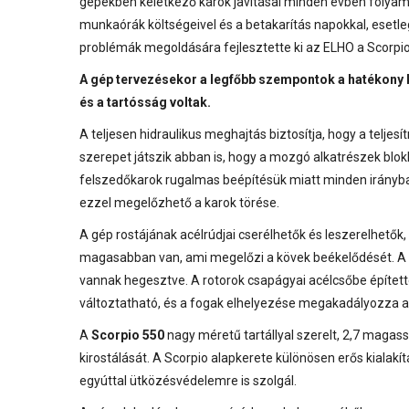
gépekben keletkező károk javításai minden évben folyamat
munkaórák költségeivel és a betakarítás napokkal, esetleg
problémák megoldására fejlesztette ki az ELHO a Scorpi
A gép tervezésekor a legfőbb szempontok a hatékon
és a tartósság voltak.
A teljesen hidraulikus meghajtás biztosítja, hogy a telj
szerepet játszik abban is, hogy a mozgó alkatrészek blo
felszedőkarok rugalmas beépítésük miatt minden irányban 
ezzel megelőzhető a karok törése.
A gép rostájának acélrúdjai cserélhetők és leszerelhetők
magasabban van, ami megelőzi a kövek beékelődését. A sz
vannak hegesztve. A rotorok csapágyai acélcsőbe építette
változtatható, és a fogak elhelyezése megakadályozza a 
A
Scorpio 550
nagy méretű tartállyal szerelt, 2,7 magasság
kirostálását. A Scorpio alapkerete különösen erős kialakí
egyúttal ütközésvédelemre is szolgál.