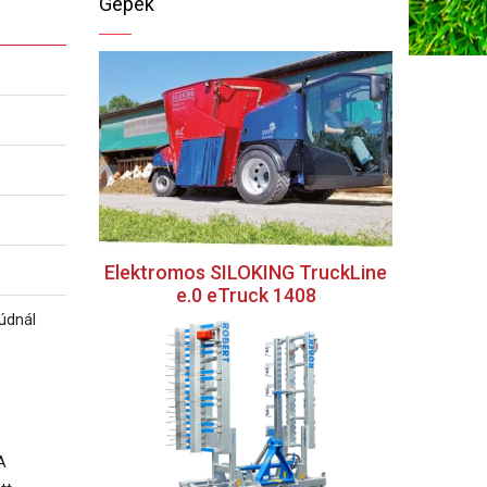
Gépek
Elektromos SILOKING TruckLine
e.0 eTruck 1408
rúdnál
A