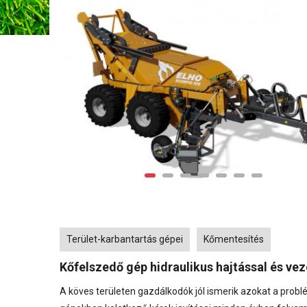
Tags
Terület-karbantartás gépei
Kőmentesítés
Kőfelszedő gép hidraulikus hajtással és vez
A köves területen gazdálkodók jól ismerik azokat a prob