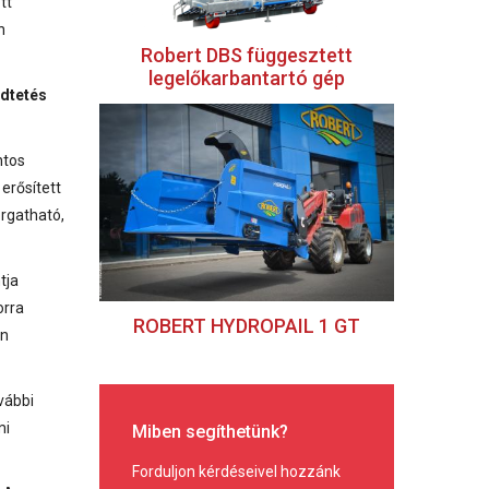
tt
n
Robert DBS függesztett
legelőkarbantartó gép
dtetés
ntos
erősített
orgatható,
tja
orra
ROBERT HYDROPAIL 1 GT
én
ovábbi
mi
Miben segíthetünk?
Forduljon kérdéseivel hozzánk