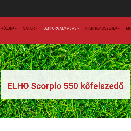
Main
Navigation
RÓLUNK
SÁTOR
GÉPFORGALMAZÁS
IPARI RENDSZEREK
MO
ELHO Scorpio 550 kőfelszedő