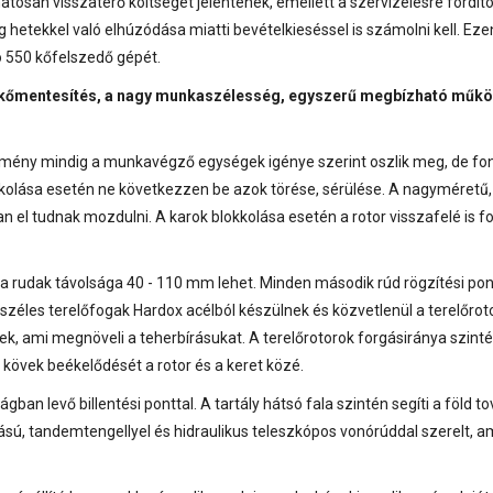
osan visszatérő költséget jelentenek, emellett a szervizelésre fordíto
 hetekkel való elhúzódása miatti bevételkieséssel is számolni kell. Eze
o 550 kőfelszedő gépét.
y kőmentesítés, a nagy munkaszélesség, egyszerű megbízható műkö
esítmény mindig a munkavégző egységek igénye szerint oszlik meg, de fo
kkolása esetén ne következzen be azok törése, sérülése. A nagyméretű, 
el tudnak mozdulni. A karok blokkolása esetén a rotor visszafelé is f
, a rudak távolsága 40 - 110 mm lehet. Minden második rúd rögzítési pon
éles terelőfogak Hardox acélból készülnek és közvetlenül a terelőrot
k, ami megnöveli a teherbírásukat. A terelőrotorok forgásiránya szint
kövek beékelődését a rotor és a keret közé.
ban levő billentési ponttal. A tartály hátsó fala szintén segíti a föld t
tású, tandemtengellyel és hidraulikus teleszkópos vonórúddal szerelt, a