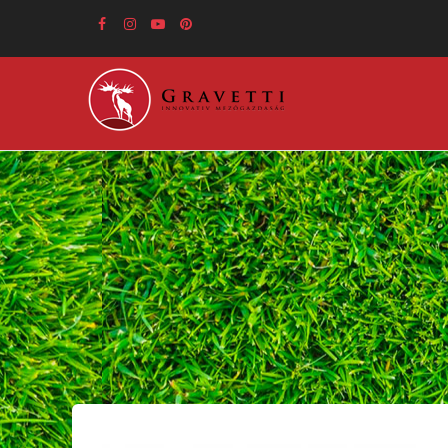
Ugrás
a
tartalomra