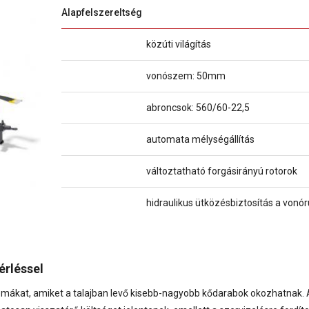
Alapfelszereltség
közúti világítás
vonószem: 50mm
abroncsok: 560/60-22,5
automata mélységállítás
változtatható forgásirányú rotorok
hidraulikus ütközésbiztosítás a vonó
érléssel
lémákat, amiket a talajban levő kisebb-nagyobb kődarabok okozhatnak. 