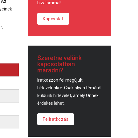
. Az
bizalommal!
yeinek
Kapcsolat
r,
Szeretne velünk
kapcsolatban
maradni?
Iratkozzon fel megújult
hírlevelünkre. Csak olyan témáról
küldünk hírlevelet, amely Önnek
érdekes lehet.
Feliratkozás