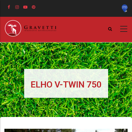
Ugrás
a
tartalomra
ELHO V-TWIN 750