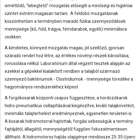
ismétlődő, "lebegtető" mozgatás elősegíti a minőségi és higiéniai
szintet extrém magasan tartani. A feldobó mozgatásnak
köszönhetően a terményben maradó fizikai szennyeződések
mennyisége (kő, föld, trágya, fémdarabok, egyéb) minimálisra
csökken.
A kíméletes, könnyed mozgatás magas, jól szellőző, gyorsan
száradó rendet hoz létre, az értékes növényi részek károsítása,
roncsolása nélkül. Laboratórium által végzett tesztek alapján az
ezekkel a gépekkel kialakított rendben a talajból származó
szennyező baktériumok - Clostridiumok - mennyisége töredéke a
hagyományos rendszerekhez képest.
A forgókosarak központi csapos függesztése, a hordozókarok
hidro-pneumatikus csillapításával kiegészítve, kiváló talajkövetést,
minimális talajterhelést eredményeznek, egyenetlen területen is.
A kosarak hidromotorral hajtottak, forgási sebességük a termény
fajtájától, állagától, mennyiségétől függően fokozatmentesen
állítható. A hidromotoros hajtás olajigénye mindössze 25-35 l/perc