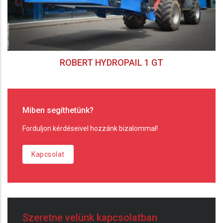
ROBERT HYDROPAIL 1 GT
Miben segíthetünk?
Forduljon kérdéseivel hozzánk bizalommal!
Kapcsolat
Szeretne velünk kapcsolatban