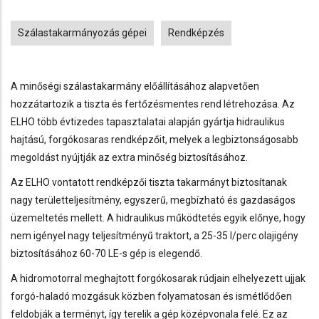
Tags
Szálastakarmányozás gépei
Rendképzés
A minőségi szálastakarmány előállításához alapvetően
hozzátartozik a tiszta és fertőzésmentes rend létrehozása. Az
ELHO több évtizedes tapasztalatai alapján gyártja hidraulikus
hajtású, forgókosaras rendképzőit, melyek a legbiztonságosabb
megoldást nyújtják az extra minőség biztosításához.
Az ELHO vontatott rendképzői tiszta takarmányt biztosítanak
nagy területteljesítmény, egyszerű, megbízható és gazdaságos
üzemeltetés mellett. A hidraulikus működtetés egyik előnye, hogy
nem igényel nagy teljesítményű traktort, a 25-35 l/perc olajigény
biztosításához 60-70 LE-s gép is elegendő.
A hidromotorral meghajtott forgókosarak rúdjain elhelyezett ujjak
forgó-haladó mozgásuk közben folyamatosan és ismétlődően
feldobják a terményt, így terelik a gép középvonala felé. Ez az