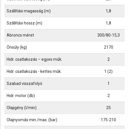
Szállítási magasság (m)
1,8
Szállítási hossz (m)
1,8
Abroncs méret
300/80-15,3
Önsúly (kg)
2170
Hidr. csatlakozás – egyes műk.
2
Hidr. csatlakozás - kettes műk.
1 (2)
Szabad visszafolyó
1
Hidr. motor (db)
2
Olajigény (l/min)
25
Olajnyomás min./max. (bar)
175-210