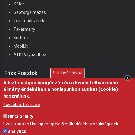
Sátor
Gépforgalmazás
Ipari rendszerek
Takarmány
Kertifólia
Mobilút
ÁTK Pályázathoz
Friss Posztok
Süti beállítások
A biztonságos böngészés és a kiváló felhasználói
élmény érdekében a honlapunkon sütiket (cookie)
Miért fontos a fóliasátor árnyékolása nyáron?
használunk.
21 júl 26
ÖTLET
További információ
Hőségben az árnyék nem luxus, hanem az állatjóllét
functionality
alapfeltétele, professzionális árnyékoló háló a
Ezek a sütik a Honlap megfelelő működéséhez szükségesek.
Gravettitől
analytics
10 júl 26
ÖTLET