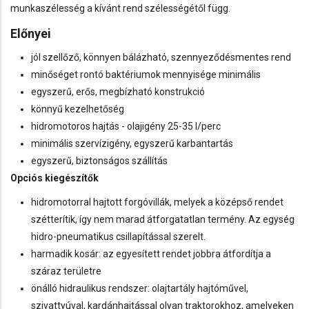
munkaszélesség a kívánt rend szélességétől függ.
Előnyei
jól szellőző, könnyen bálázható, szennyeződésmentes rend
minőséget rontó baktériumok mennyisége minimális
egyszerű, erős, megbízható konstrukció
könnyű kezelhetőség
hidromotoros hajtás - olajigény 25-35 l/perc
minimális szervízigény, egyszerű karbantartás
egyszerű, biztonságos szállítás
Opciós kiegészítők
hidromotorral hajtott forgóvillák, melyek a középső rendet
szétterítik, így nem marad átforgatatlan termény. Az egység
hidro-pneumatikus csillapítással szerelt.
harmadik kosár: az egyesített rendet jobbra átfordítja a
száraz területre
önálló hidraulikus rendszer: olajtartály hajtóművel,
szivattyúval, kardánhajtással olyan traktorokhoz, amelyeken