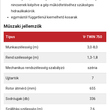
nincsenek kiépítve a gép működtetéséhez szükséges
hidraulikakörök.
egymástól függetlenül kiemelhető kosarak
Műszaki jellemzők
Típus
V-TWIN 750
Munkaszélesség (m)
3,0-8,0
Rend szélessége (m)
1,3-1,8
Mechanikus rendszélesség szabályzó
széria
Ujjtartók
7
Rotor átmérő (mm)
655
Sodróujjak (db)
336
Szállítási szélesség (m)
2,6