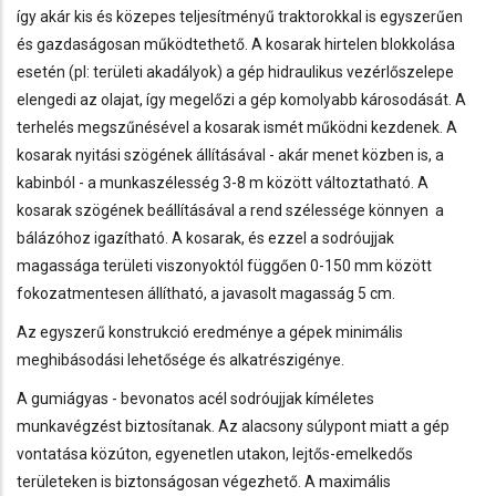
így akár kis és közepes teljesítményű traktorokkal is egyszerűen
és gazdaságosan működtethető. A kosarak hirtelen blokkolása
esetén (pl: területi akadályok) a gép hidraulikus vezérlőszelepe
elengedi az olajat, így megelőzi a gép komolyabb károsodását. A
terhelés megszűnésével a kosarak ismét működni kezdenek. A
kosarak nyitási szögének állításával - akár menet közben is, a
kabinból - a munkaszélesség 3-8 m között változtatható. A
kosarak szögének beállításával a rend szélessége könnyen a
bálázóhoz igazítható. A kosarak, és ezzel a sodróujjak
magassága területi viszonyoktól függően 0-150 mm között
fokozatmentesen állítható, a javasolt magasság 5 cm.
Az egyszerű konstrukció eredménye a gépek minimális
meghibásodási lehetősége és alkatrészigénye.
A gumiágyas - bevonatos acél sodróujjak kíméletes
munkavégzést biztosítanak. Az alacsony súlypont miatt a gép
vontatása közúton, egyenetlen utakon, lejtős-emelkedős
területeken is biztonságosan végezhető. A maximális