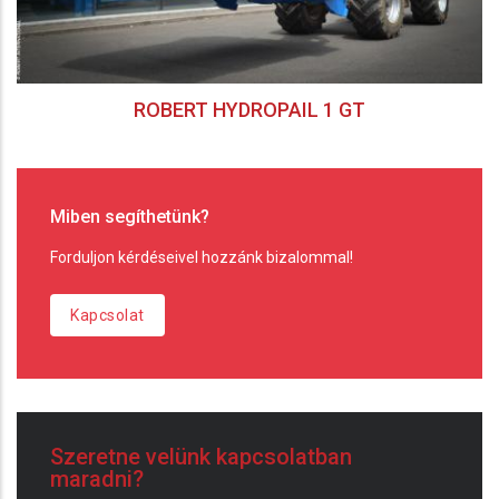
ROBERT HYDROPAIL 1 GT
Miben segíthetünk?
Forduljon kérdéseivel hozzánk bizalommal!
Kapcsolat
Szeretne velünk kapcsolatban
maradni?