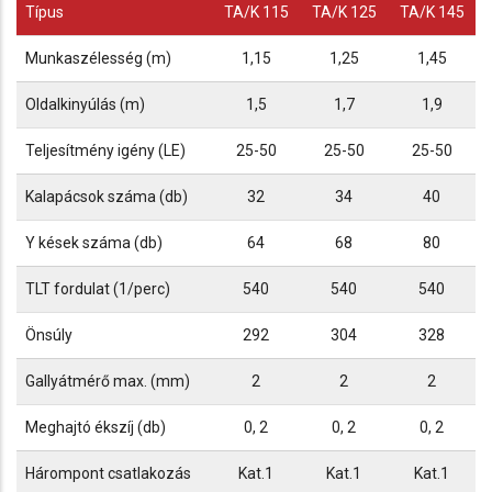
Típus
TA/K 115
TA/K 125
TA/K 145
Munkaszélesség (m)
1,15
1,25
1,45
Oldalkinyúlás (m)
1,5
1,7
1,9
Teljesítmény igény (LE)
25-50
25-50
25-50
Kalapácsok száma (db)
32
34
40
Y kések száma (db)
64
68
80
TLT fordulat (1/perc)
540
540
540
Önsúly
292
304
328
Gallyátmérő max. (mm)
2
2
2
Meghajtó ékszíj (db)
0, 2
0, 2
0, 2
Hárompont csatlakozás
Kat.1
Kat.1
Kat.1