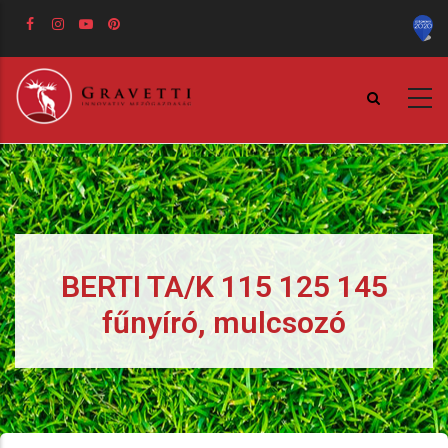
Ugrás
a
tartalomra
BERTI TA/K 115 125 145
fűnyíró, mulcsozó