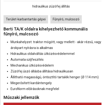
hidraulikus zúzófej állítás
Tags
Terület-karbantartás gépei
Fűnyíró, mulcsozó
Berti TA/K oldalra kihelyezhető kommunális
fűnyíró, mulcsozó
Munkahelyzet: traktor mögött, vagy mellett - akár rézsű, vagy
árokpart nyírásra is alkalmas
Hidraulikus oldalváltás ütközésvédelemmel
Automata szíjfeszítés
Mechanikus ütközésvédelem
Zúzófej úszó állásba állítása hidraulikusan
Állítható magasságú, öntisztító tartalék henger (Ø 114 mm)
Megerősített kardántengely
EuroNorm előírásoknak megfelel
Műszaki jellemzők