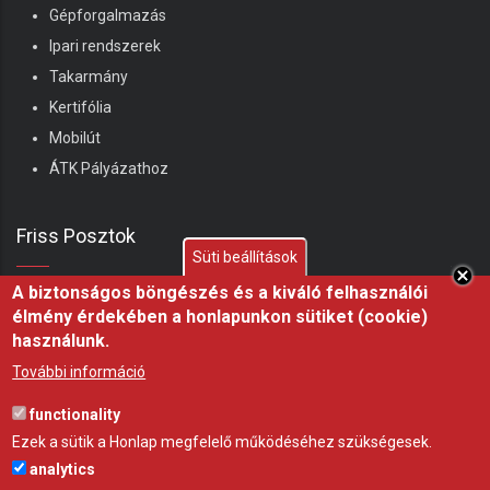
Gépforgalmazás
Ipari rendszerek
Takarmány
Kertifólia
Mobilút
ÁTK Pályázathoz
Friss Posztok
Süti beállítások
A biztonságos böngészés és a kiváló felhasználói
Shelterall juhhodály – Ha ma kezdenék juhászatba,
élmény érdekében a honlapunkon sütiket (cookie)
ezt építeném meg
használunk.
07 aug 26
ÖTLET
További információ
Miért fontos a fóliasátor árnyékolása nyáron?
functionality
21 júl 26
ÖTLET
Ezek a sütik a Honlap megfelelő működéséhez szükségesek.
analytics
Hőségben az árnyék nem luxus, hanem az állatjóllét