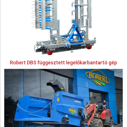
Robert DBS függesztett legelőkarbantartó gép