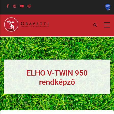
Ugrás
a
tartalomra
ELHO V-TWIN 950
rendképző