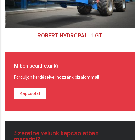
ROBERT HYDROPAIL 1 GT
Miben segíthetünk?
Forduljon kérdéseivel hozzánk bizalommal!
Kapcsolat
Szeretne velünk kapcsolatban
maradni?