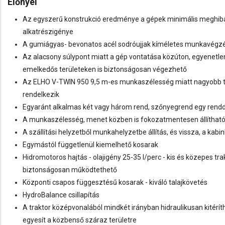
Előnyei
Az egyszerű konstrukció eredménye a gépek minimális meghib
alkatrészigénye
A gumiágyas- bevonatos acél sodróujjak kíméletes munkavégzé
Az alacsony súlypont miatt a gép vontatása közúton, egyenetlen
emelkedős területeken is biztonságosan végezhető
Az ELHO V-TWIN 950 9,5 m-es munkaszélesség miatt nagyobb te
rendelkezik
Egyaránt alkalmas két vagy három rend, szőnyegrend egy rend
A munkaszélesség, menet közben is fokozatmentesen állítható
A szállítási helyzetből munkahelyzetbe állítás, és vissza, a kab
Egymástól függetlenül kiemelhető kosarak
Hidromotoros hajtás - olajigény 25-35 l/perc - kis és közepes tra
biztonságosan működtethető
Központi csapos függesztésű kosarak - kiváló talajkövetés
HydroBalance csillapítás
A traktor középvonalából mindkét irányban hidraulikusan kitéríth
egyesít a közbenső száraz területre