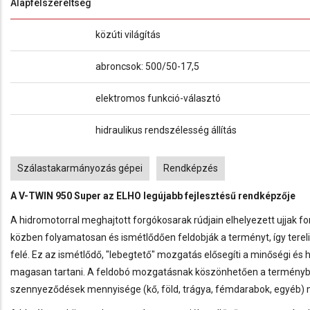
Alapfelszereltség
közúti világítás
abroncsok: 500/50-17,5
elektromos funkció-választó
hidraulikus rendszélesség állítás
Tags
Szálastakarmányozás gépei
Rendképzés
A V-TWIN 950 Super az ELHO legújabb fejlesztésű rendképzője
A hidromotorral meghajtott forgókosarak rúdjain elhelyezett ujjak 
közben folyamatosan és ismétlődően feldobják a terményt, így terel
felé. Ez az ismétlődő, "lebegtető" mozgatás elősegíti a minőségi és h
magasan tartani. A feldobó mozgatásnak köszönhetően a terményb
szennyeződések mennyisége (kő, föld, trágya, fémdarabok, egyéb) 