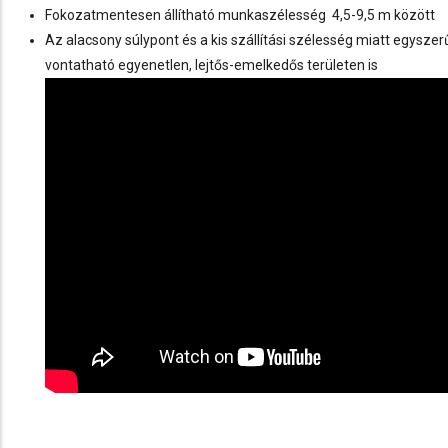
Fokozatmentesen állítható munkaszélesség 4,5-9,5 m között
Az alacsony súlypont és a kis szállítási szélesség miatt egysz
vontatható egyenetlen, lejtős-emelkedős területen is