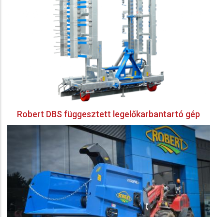
Robert DBS függesztett legelőkarbantartó gép