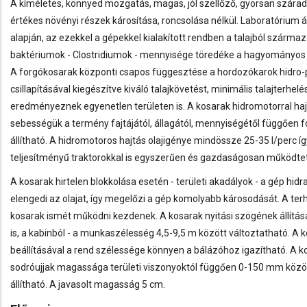
A kíméletes, könnyed mozgatás, magas, jól szellőző, gyorsan száradó
értékes növényi részek károsítása, roncsolása nélkül. Laboratórium á
alapján, az ezekkel a gépekkel kialakított rendben a talajból szárm
baktériumok - Clostridiumok - mennyisége töredéke a hagyományos
A forgókosarak központi csapos függesztése a hordozókarok hidro
csillapításával kiegészítve kiváló talajkövetést, minimális talajterhelé
eredményeznek egyenetlen területen is. A kosarak hidromotorral hajt
sebességük a termény fajtájától, állagától, mennyiségétől függően
állítható. A hidromotoros hajtás olajigénye mindössze 25-35 l/perc í
teljesítményű traktorokkal is egyszerűen és gazdaságosan működte
A kosarak hirtelen blokkolása esetén - területi akadályok - a gép hid
elengedi az olajat, így megelőzi a gép komolyabb károsodását. A te
kosarak ismét működni kezdenek. A kosarak nyitási szögének állítás
is, a kabinból - a munkaszélesség 4,5-9,5 m között változtatható. A
beállításával a rend szélessége könnyen a bálázóhoz igazítható. A k
sodróujjak magassága területi viszonyoktól függően 0-150 mm köz
állítható. A javasolt magasság 5 cm.