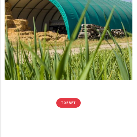
Kisbálák tárolása Shelterall sátorban
SÁTOR
TÖBBET