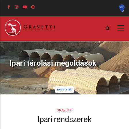
Ugrás
a
tartalomra
Ipari tárolási megoldások
Részletek
GRAVETTI
Ipari rendszerek