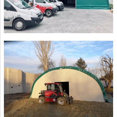
Tárolósátor Bácsán, műtrágya, vetőmag és
géptárolásra
SÁTOR
Állattart sátor a Fővárosi Állat és
Növénykertben