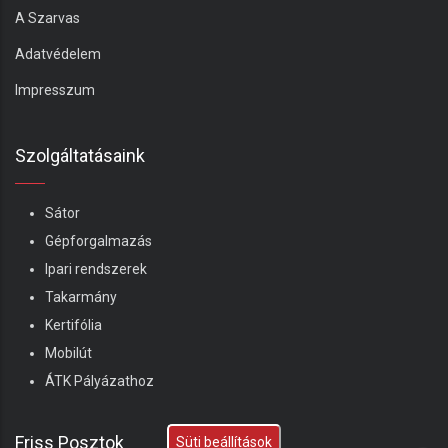
A Szarvas
Adatvédelem
Impresszum
Szolgáltatásaink
Sátor
Gépforgalmazás
Ipari rendszerek
Takarmány
Kertifólia
Mobilút
ÁTK Pályázathoz
Friss Posztok
Süti beállítások