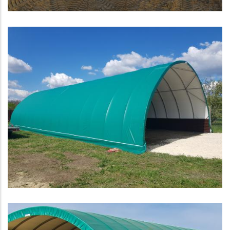
SÁTOR
Tárolósátor egy tűzifa-feldolgozóban