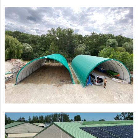
Gravetti géptároló, traktorgarázs, Shelterall
sátor