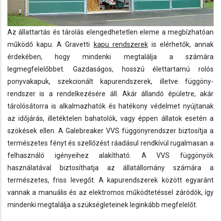
Az állattartás és tárolás elengedhetetlen eleme a megbízhatóan
működő kapu. A Gravetti
kapu rendszerek
is elérhetők, annak
érdekében, hogy mindenki megtalálja a számára
legmegfelelőbbet. Gazdaságos, hosszú élettartamú rolós
ponyvakapuk, szekcionált kapurendszerek, illetve függöny-
rendszer is a rendelkezésére áll. Akár állandó épületre, akár
tárolósátorra is alkalmazhatók és hatékony védelmet nyújtanak
az időjárás, illetéktelen bahatolók, vagy éppen állatok esetén a
szökések ellen. A Galebreaker VVS függönyrendszer biztosítja a
természetes fényt és szellőzést ráadásul rendkívül rugalmasan a
felhasználó igényeihez alakítható. A VVS függönyök
használatával biztosíthatja az állatállomány számára a
természetes, friss levegőt. A kapurendszerek között egyaránt
vannak a manuális és az elektromos működtetéssel záródók, így
mindenki megtalálja a szükségleteinek leginkább megfelelőt.