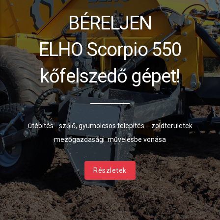
BÉRELJEN
ELHO Scorpio 550
kőfelszedő gépet!
útépítés - szőlő, gyümölcsös telepítés - zöldterületek
mezőgazdasági művelésbe vonása
Részletek