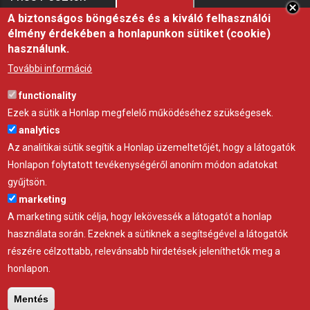
A biztonságos böngészés és a kiváló felhasználói
élmény érdekében a honlapunkon sütiket (cookie)
Miért fontos a fóliasátor árnyékolása nyáron?
használunk.
21 júl 26
ÖTLET
További információ
Hőségben az árnyék nem luxus, hanem az állatjóllét
functionality
alapfeltétele, professzionális árnyékoló háló a
Ezek a sütik a Honlap megfelelő működéséhez szükségesek.
Gravettitől
analytics
10 júl 26
ÖTLET
Az analitikai sütik segítik a Honlap üzemeltetőjét, hogy a látogatók
Honlapon folytatott tevékenységéről anoním módon adatokat
Startrac kistraktor – a telepi munka új alapgépe
gyűjtsön.
22 máj 26
GYÁRTÓ
marketing
A marketing sütik célja, hogy lekövessék a látogatót a honlap
használata során. Ezeknek a sütiknek a segítségével a látogatók
részére célzottabb, relevánsabb hirdetések jeleníthetők meg a
honlapon.
Adatvédelem
Impresszum
Kapcsolat
Mentés