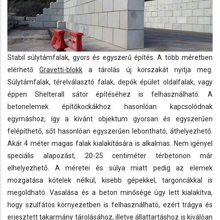
Stabil súlytámfalak, gyors és egyszerű építés. A több méretben
elérhető
Gravetti-blokk
a tárolás új korszakát nyitja meg.
Súlytámfalak, térelválasztó falak, depók épület oldalfalak, vagy
éppen Shelterall sátor építéséhez is felhasználható. A
betonelemek építőkockákhoz hasonlóan kapcsolódnak
egymáshoz, így a kívánt objektum gyorsan és egyszerűen
felépíthető, sőt hasonlóan egyszerűen lebontható, áthelyezhető.
Akár 4 méter magas falak kialakítására is alkalmas. Nem igényel
speciális alapozást, 20-25 centiméter térbetonon már
elhelyezhető. A méretei és súlya miatt pedig az elemek
mozgatása kötelek nélkül, kisebb gépekkel, targoncákkal is
megoldható. Vasalása és a beton minősége úgy lett kialakítva,
hogy szulfátos környezetben is felhasználható, ezért trágya és
erjesztett takarmány tárolásához, illetve állattartáshoz is kiválóan