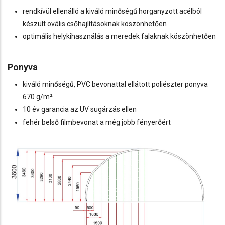
rendkívül ellenálló a kiváló minőségű horganyzott acélból
készült ovális csőhajlításoknak köszönhetően
optimális helykihasználás a meredek falaknak köszönhetően
Po
nyva
kiváló minőségű, PVC bevonattal ellátott poliészter ponyva
670 g/m²
10 év garancia az UV sugárzás ellen
fehér belső filmbevonat a még jobb fényerőért