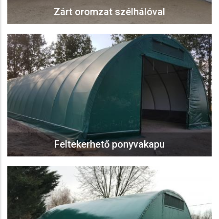
Zárt oromzat szélhálóval
Feltekerhető ponyvakapu