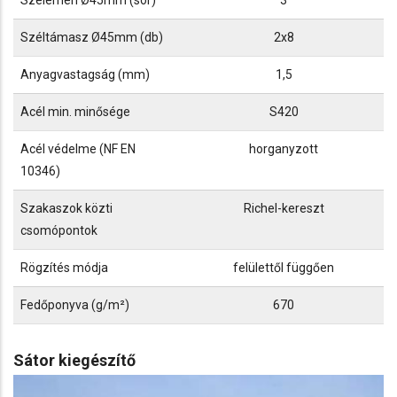
Szelemen Ø45mm (sor)
3
Széltámasz Ø45mm (db)
2x8
Anyagvastagság (mm)
1,5
Acél min. minősége
S420
Acél védelme (NF EN
horganyzott
10346)
Szakaszok közti
Richel-kereszt
csomópontok
Rögzítés módja
felülettől függően
Fedőponyva (g/m²)
670
Sátor kiegészítő