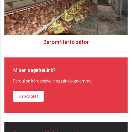
Baromfitartó sátor
Miben segíthetünk?
Forduljon kérdéseivel hozzánk bizalommal!
Kapcsolat