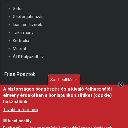
Sátor
Gépforgalmazás
Ipari rendszerek
Takarmány
Kertifólia
Mobilút
ÁTK Pályázathoz
Friss Posztok
Süti beállítások
A biztonságos böngészés és a kiváló felhasználói
Shelterall juhhodály – Ha ma kezdenék juhászatba,
élmény érdekében a honlapunkon sütiket (cookie)
ezt építeném meg
használunk.
07 aug 26
ÖTLET
További információ
Miért fontos a fóliasátor árnyékolása nyáron?
functionality
21 júl 26
ÖTLET