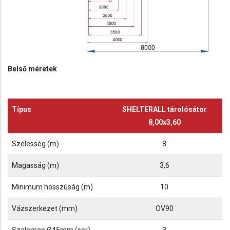
Belső méretek
Típus
SHELTERALL tárolósátor
8,00x3,60
Szélesség (m)
8
Magasság (m)
3,6
Minimum hosszúság (m)
10
Vázszerkezet (mm)
OV90