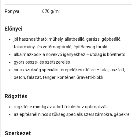
Ponyva
670 g/m²
Előnyei
jól hasznosítható: műhely, állatbeálló, garázs, gépbeálló,
takarmány- és vetőmagtároló, építőanyag tároló…
alkalmazkodik a növekvő igényekhez – utólag is bővíthető
gyors össze- és szétszerelés
nincs szükség speciális terepelőkészítésre – talaj, aszfalt,
beton, falazat, tengeri konténer, Gravetti-blokk
Rög
zítés
rögzítése mindig az adott felülethez optimalizált
az építésnél nincs szükség speciális szerszámokra, gépekre
Szerke
zet