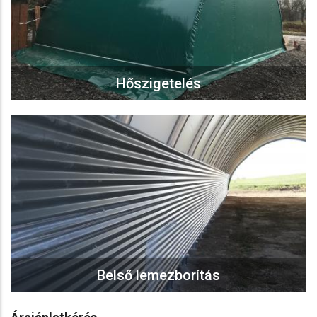
Hőszigetelés
Belső lemezborítás