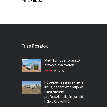
FB Likebox
Friss Posztok
Miért fontos a fóliasátor
árnyékolása nyáron?
21 júl 26
ÖTLET
Hőségben az árnyék nem
luxus, hanem az állatjóllét
alapfeltétele,
professzionális árnyékoló
háló a Gravettitől