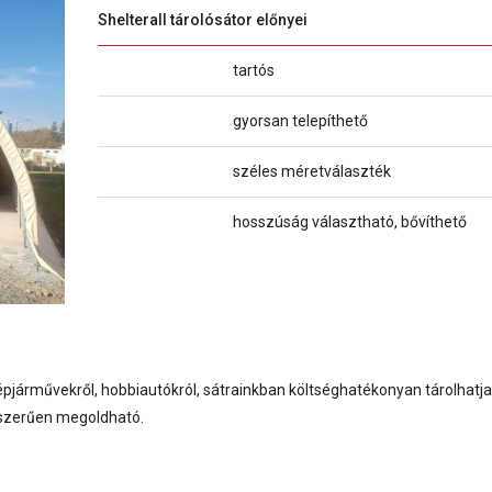
Shelterall tárolósátor előnyei
tartós
gyorsan telepíthető
széles méretválaszték
hosszúság választható, bővíthető
pjárművekről, hobbiautókról, sátrainkban költséghatékonyan tárolhatja
gyszerűen megoldható.