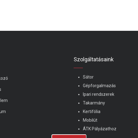
Szolgáltatásaink
Sátor
kozó
Gépforgalmazás
s
Ipari rendszerek
elem
Takarmány
zum
Kertifólia
Mobilút
ÁTK Pályázathoz