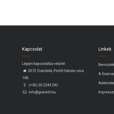
Kapcsolat
Linkek
Lépjen kapcsolatba velünk!
Bemutat
2072 Zsámbék, Petőfi Sándor utca
A Szarva
108.
Adatvéd
(+36) 20 2244 242
info@gravetti.hu
Impress