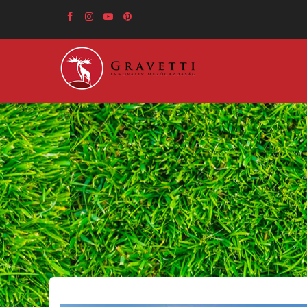
Ugrás
a
tartalomra