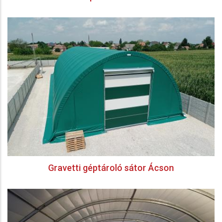
Gravetti géptároló sátor Ácson