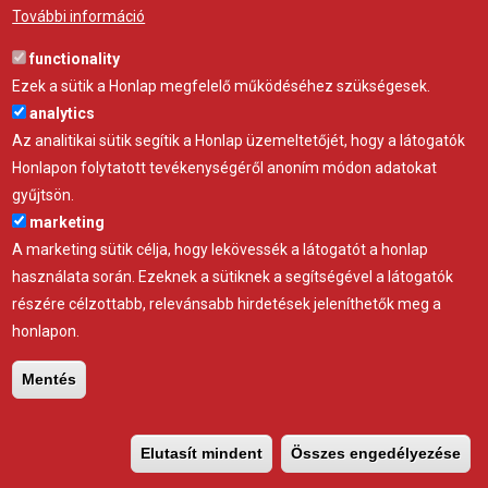
További információ
Nagyfesztávolságú Shelterall tárolósátor
functionality
Ezek a sütik a Honlap megfelelő működéséhez szükségesek.
analytics
Az analitikai sütik segítik a Honlap üzemeltetőjét, hogy a látogatók
Honlapon folytatott tevékenységéről anoním módon adatokat
gyűjtsön.
marketing
A marketing sütik célja, hogy lekövessék a látogatót a honlap
használata során. Ezeknek a sütiknek a segítségével a látogatók
részére célzottabb, relevánsabb hirdetések jeleníthetők meg a
honlapon.
Mentés
Shelterall ipari tárolósátrak
Elutasít mindent
Összes engedélyezése