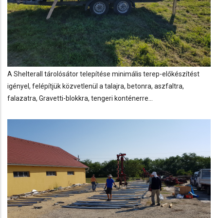
A
Shelterall tárolósátor
telepítése minimális terep-előkészítést
igényel, felépítjük közvetlenül a talajra, betonra, aszfaltra,
falazatra,
Gravetti-blokk
ra,
tengeri konténer
re...