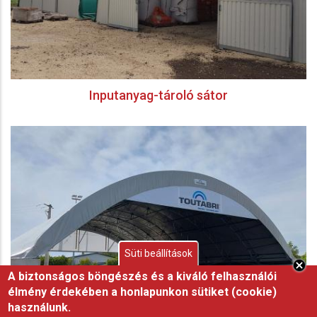
Inputanyag-tároló sátor
Süti beállítások
A biztonságos böngészés és a kiváló felhasználói
élmény érdekében a honlapunkon sütiket (cookie)
használunk.