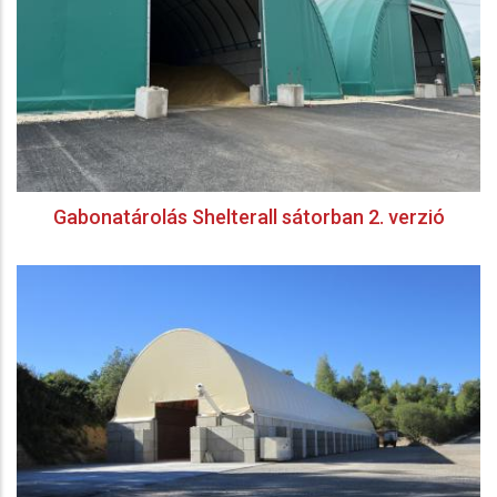
Gabonatárolás Shelterall sátorban 2. verzió