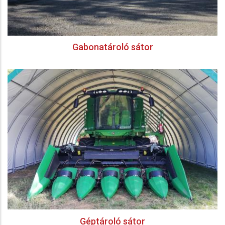
Gabonatároló sátor
Géptároló sátor