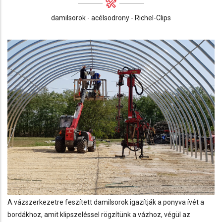
damilsorok - acélsodrony - Richel-Clips
A vázszerkezetre feszített damilsorok igazítják a ponyva ívét a
bordákhoz, amit klipszeléssel rögzítünk a vázhoz, végül az