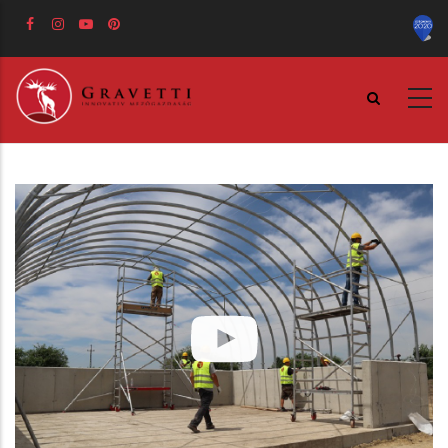
Ugrás
a
tartalomra