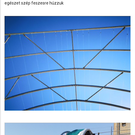
egészet szép feszesre húzzuk