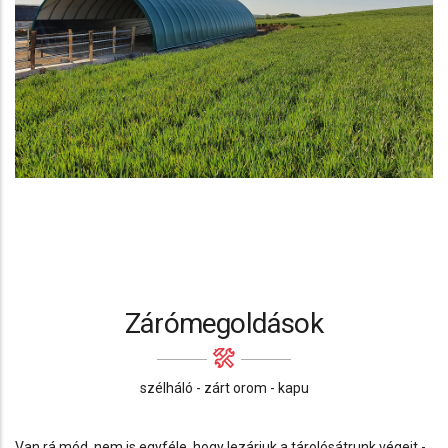
Zárómegoldások
szélháló - zárt orom - kapu
Van rá mód, nem is egyféle, hogy lezárjuk a tárolósátrunk végeit -