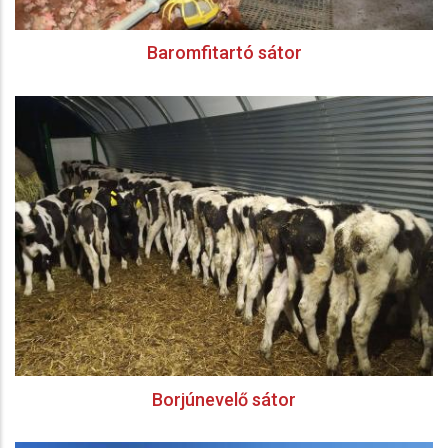
Baromfitartó sátor
Borjúnevelő sátor