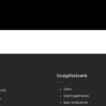
Szolgáltatásaink
Sátor
kozó
Gépforgalmazás
s
Ipari rendszerek