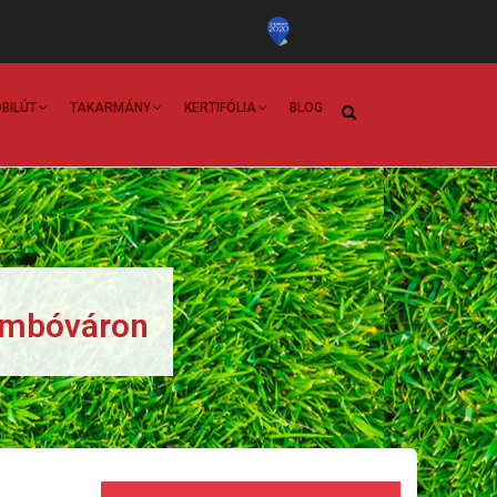
BILÚT
TAKARMÁNY
KERTIFÓLIA
BLOG
Dombóváron