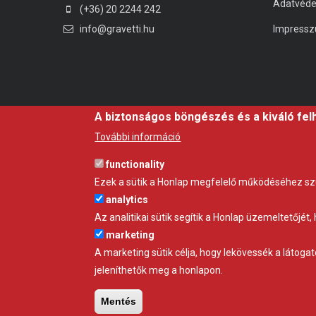
Adatvéd
(+36) 20 2244 242
info@gravetti.hu
Impress
A biztonságos böngészés és a kiváló fel
További információ
functionality
Ezek a sütik a Honlap megfelelő működéséhez s
analytics
Az analitikai sütik segítik a Honlap üzemeltetőjé
marketing
A marketing sütik célja, hogy lekövessék a látoga
jeleníthetők meg a honlapon.
Mentés