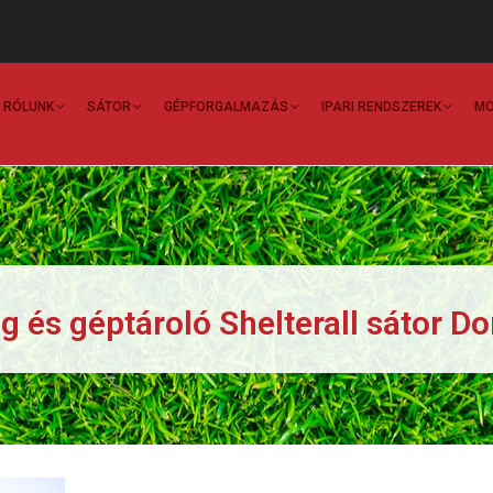
Main
Navigation
RÓLUNK
SÁTOR
GÉPFORGALMAZÁS
IPARI RENDSZEREK
MO
g és géptároló Shelterall sátor 