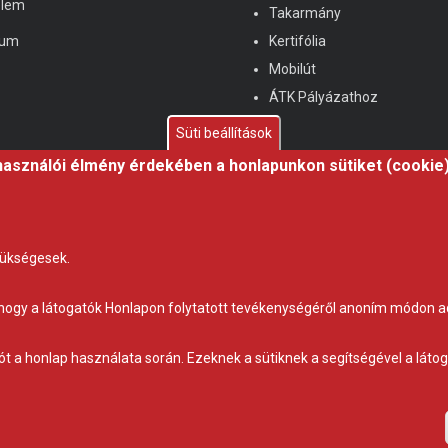
elem
Takarmány
zum
Kertifólia
Mobilút
ÁTK Pályázathoz
Süti beállítások
használói élmény érdekében a honlapunkon sütiket (cookie
zükségesek.
t, hogy a látogatók Honlapon folytatott tevékenységéről anoním módon a
Adatvédelem
Impresszum
Kapcsolat
tót a honlap használata során. Ezeknek a sütiknek a segítségével a lát
© Copyright
Gravetti Kft.
2018. All Rights Reserved.
by eOX Kft.