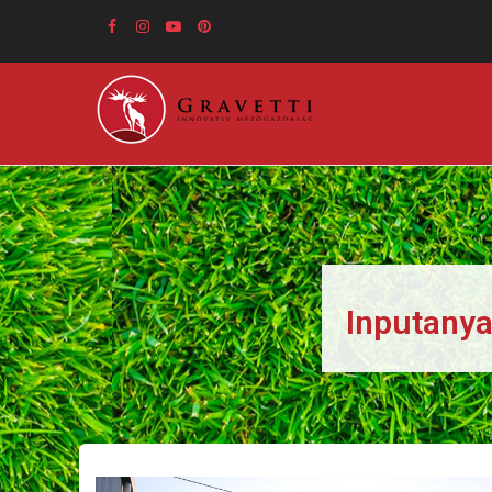
Ugrás
a
tartalomra
Inputanya