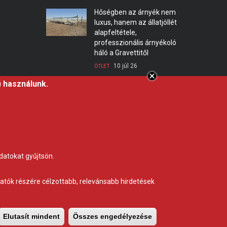
Hőségben az árnyék nem
luxus, hanem az állatjóllét
alapfeltétele,
professzionális árnyékoló
háló a Gravettitől
10 júl 26
ÖTLET
) használunk.
Startrac kistraktor – a
telepi munka új alapgépe
22 máj 26
GYÁRTÓ
datokat gyűjtsön.
ogatók részére célzottabb, relevánsabb hirdetések
Elutasít mindent
Összes engedélyezése
A hozzájárulás vi