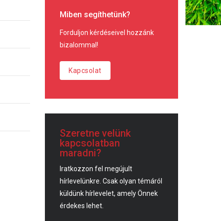
Miben segíthetünk?
Forduljon kérdéseivel hozzánk
bizalommal!
Kapcsolat
Szeretne velünk
kapcsolatban
maradni?
Iratkozzon fel megújult
hírlevelünkre. Csak olyan témáról
küldünk hírlevelet, amely Önnek
érdekes lehet.