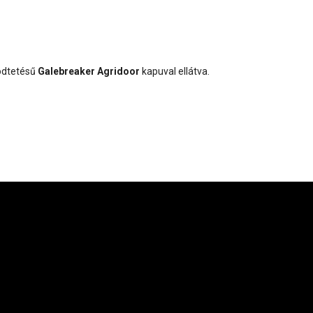
ködtetésű
Galebreaker Agridoor
kapuval ellátva.