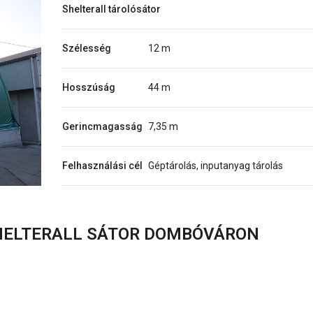
Shelterall tárolósátor
Szélesség
12 m
Hosszúság
44 m
Gerincmagasság
7,35 m
Felhasználási cél
Géptárolás, inputanyag tárolás
HELTERALL SÁTOR DOMBÓVÁRON