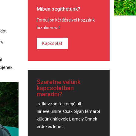
Miben segíthetünk?
Forduljon kérdéseivel hozzánk
bizalommal!
dot.
n,
Kapcsolat
it
nőjenek
Szeretne velünk
kapcsolatban
maradni?
Iratkozzon fel megújult
hírlevelünkre. Csak olyan témáról
küldünk hírlevelet, amely Önnek
érdekes lehet.