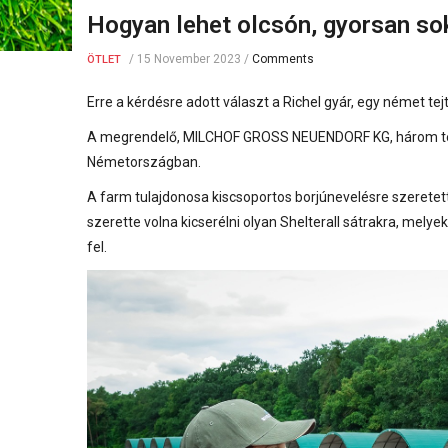
Hogyan lehet olcsón, gyorsan sok
/
15 November 2023
/
Comments
ÖTLET
Erre a kérdésre adott választ a
Richel gyár,
egy német tejt
A megrendelő, MILCHOF GROSS NEUENDORF KG, három tele
Németországban.
A farm tulajdonosa kiscsoportos borjúnevelésre szeretett 
szerette volna kicserélni olyan
Shelterall sátrakra
, melye
fel.