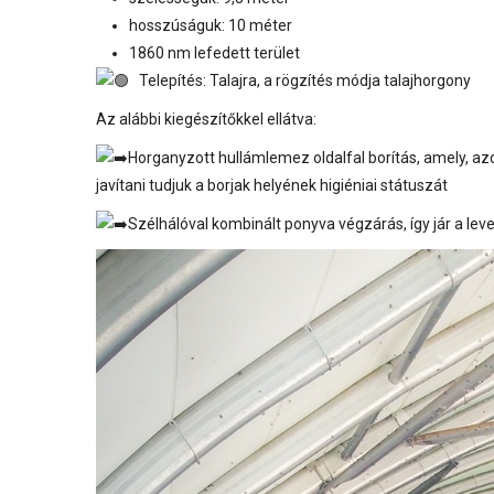
hosszúságuk: 10 méter
1860 nm lefedett terület
Telepítés: Talajra, a rögzítés módja talajhorgony
Az alábbi kiegészítőkkel ellátva:
Horganyzott hullámlemez oldalfal borítás, amely, azon
javítani tudjuk a borjak helyének higiéniai státuszát
Szélhálóval kombinált ponyva végzárás, így jár a leve