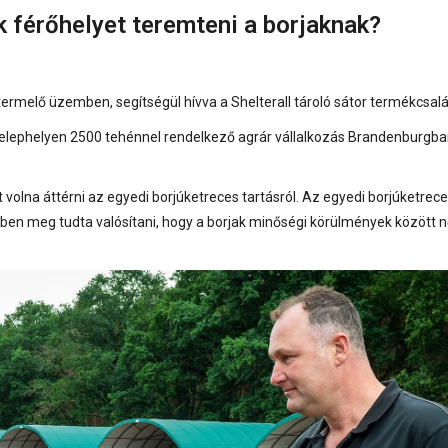
 férőhelyet teremteni a borjaknak?
ermelő üzemben, segítségül hívva a Shelterall tároló sátor termékcsalá
phelyen 2500 tehénnel rendelkező agrár vállalkozás Brandenburgba
volna áttérni az egyedi borjúketreces tartásról. Az egyedi borjúketrece
kben meg tudta valósítani, hogy a borjak minőségi körülmények között 