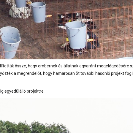
 állították össze, hogy embernek és állatnak egyaránt megelégedésére sz
ggyőzték a megrendelőt, hogy hamarosan öt további hasonló projekt fog i
 egyedülálló projektre.