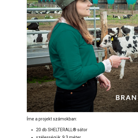
Íme a projekt számokban:
20 db SHELTERALL® sátor
szélességük: 9,3 méter