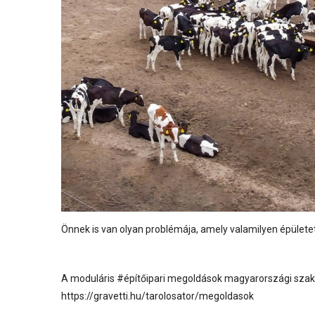
Önnek is van olyan problémája, amely valamilyen épületet
A moduláris
#építőipari
megoldások magyarországi szakértő
https://gravetti.hu/tarolosator/megoldasok