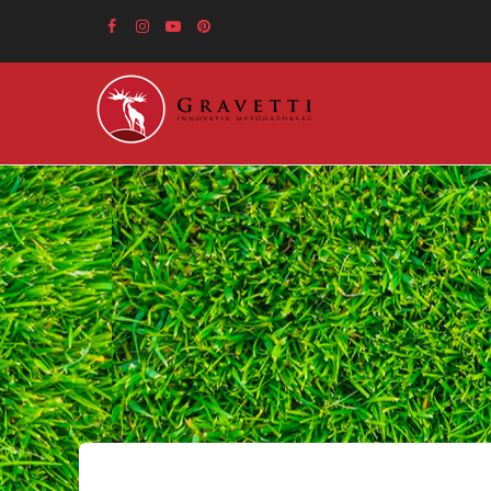
Ugrás
a
tartalomra