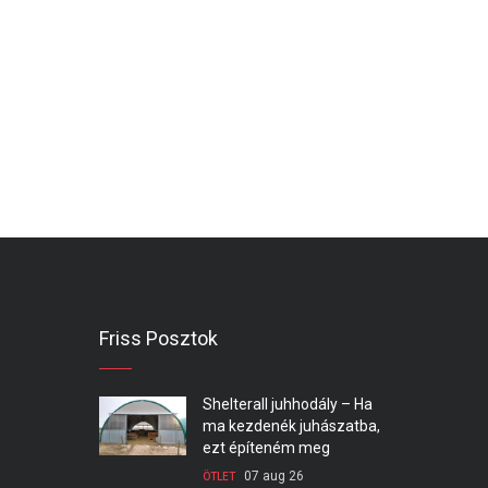
Friss Posztok
Shelterall juhhodály – Ha
ma kezdenék juhászatba,
ezt építeném meg
07 aug 26
ÖTLET