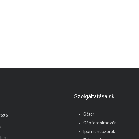
Szolgáltatásaink
Sátor
kozó
Gépforgalmazás
s
Ipari rendszerek
elem