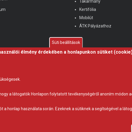
Takarmány
zum
Kertifólia
Mobilút
ÁTK Pályázathoz
Süti beállítások
használói élmény érdekében a honlapunkon sütiket (cookie
zükségesek.
t, hogy a látogatók Honlapon folytatott tevékenységéről anoním módon a
Adatvédelem
Impresszum
Kapcsolat
tót a honlap használata során. Ezeknek a sütiknek a segítségével a lát
© Copyright
Gravetti Kft.
2018. All Rights Reserved.
by eOX Kft.