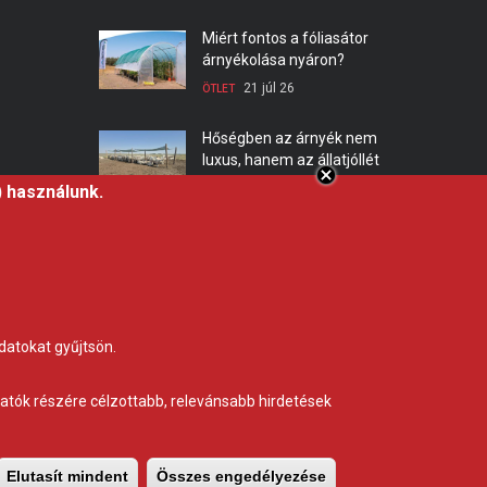
Miért fontos a fóliasátor
árnyékolása nyáron?
21 júl 26
ÖTLET
Hőségben az árnyék nem
luxus, hanem az állatjóllét
alapfeltétele,
) használunk.
professzionális árnyékoló
háló a Gravettitől
10 júl 26
ÖTLET
datokat gyűjtsön.
ogatók részére célzottabb, relevánsabb hirdetések
Elutasít mindent
Összes engedélyezése
A hozzájárulás vi