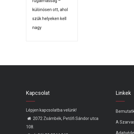
rugalmasság –
különösen ott, ahol
szűk helyeken kell
nagy
Kapcsolat
Linkek
Lépjen kapcsolatba velünk!
Bemutat
2072 Zsámbék, Petőfi Sándor utca
A Szarva
108.
Adatvéd