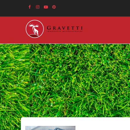
Ugrás
a
tartalomra