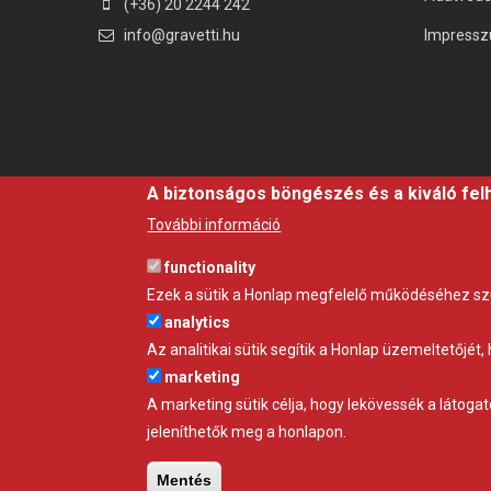
(+36) 20 2244 242
info@gravetti.hu
Impress
A biztonságos böngészés és a kiváló fel
További információ
functionality
Ezek a sütik a Honlap megfelelő működéséhez s
analytics
Az analitikai sütik segítik a Honlap üzemeltetőjé
marketing
A marketing sütik célja, hogy lekövessék a látoga
jeleníthetők meg a honlapon.
Mentés