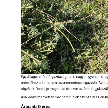
Egy átlagos méretű gazdaságban is nagyon gyorsan megté
méretéhez is kompromisszummentesen igazodik. Az ára 4 
rögzítjük. Rendelje meg most és ezen az áron fogjuk száll
Akik eddig megvették már nem tudják elképzelni az életü
Árajánlatkérés