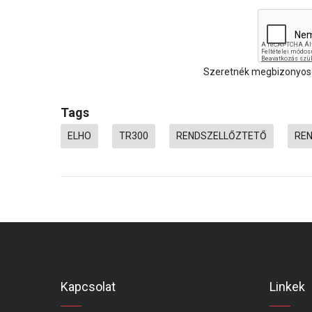
Szeretnék megbizonyosod
Tags
ELHO
TR300
RENDSZELLŐZTETŐ
RE
Kapcsolat
Linkek