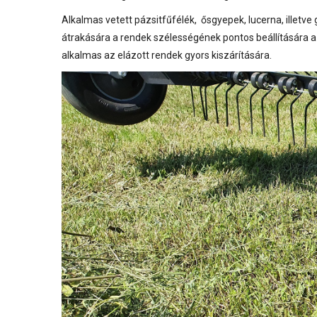
Alkalmas vetett pázsitfűfélék, ősgyepek, lucerna, illetv
átrakására a rendek szélességének pontos beállítására a
alkalmas az elázott rendek gyors kiszárítására.