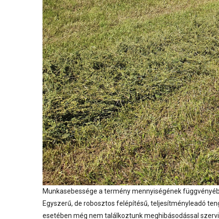
Munkasebessége a termény mennyiségének függvényében 
Egyszerű, de robosztos felépítésű, teljesítményleadó ten
esetében még nem találkoztunk meghibásodással szerviz