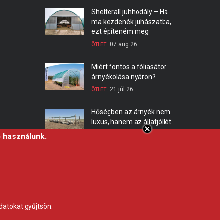
Shelterall juhhodály – Ha
ma kezdenék juhászatba,
ezt építeném meg
07 aug 26
ÖTLET
Miért fontos a fóliasátor
árnyékolása nyáron?
21 júl 26
ÖTLET
Hőségben az árnyék nem
luxus, hanem az állatjóllét
alapfeltétele,
) használunk.
professzionális árnyékoló
háló a Gravettitől
10 júl 26
ÖTLET
datokat gyűjtsön.