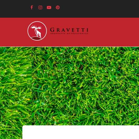
Ugrás
a
tartalomra