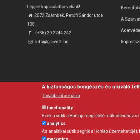
Lépjen kapcsolatba velünk!
Bemutat
2072 Zsámbék, Petőfi Sándor utca
A Szarva
108.
Adatvéd
(+36) 20 2244 242
info@gravetti.hu
Impress
A biztonságos böngészés és a kiváló fel
További információ
functionality
Ezek a sütik a Honlap megfelelő működéséhez s
analytics
Az analitikai sütik segítik a Honlap üzemeltetőjé
marketing