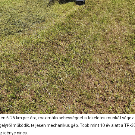
6-25 km per óra, maximális sebességgel is tökéletes munkát végez.
gelyről működik, teljesen mechanikus gép. Több mint 10 év alatt a TR-3
 igénye nincs.