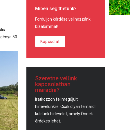
Miben segíthetünk?
Forduljon kérdéseivel hozzánk
bizalommal!
lis
 igénye 50
Kapcsolat
Szeretne velünk
kapcsolatban
maradni?
Iratkozzon fel megújult
hírlevelünkre. Csak olyan témáról
küldünk hírlevelet, amely Önnek
érdekes lehet.