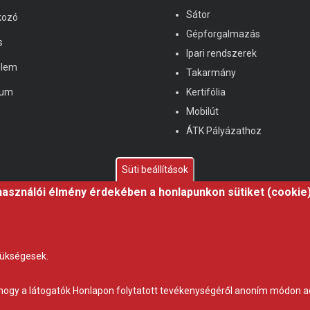
Sátor
kozó
Gépforgalmazás
s
Ipari rendszerek
elem
Takarmány
zum
Kertifólia
Mobilút
ÁTK Pályázathoz
Süti beállítások
használói élmény érdekében a honlapunkon sütiket (cookie
zükségesek.
t, hogy a látogatók Honlapon folytatott tevékenységéről anoním módon a