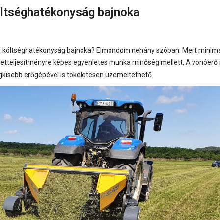
öltséghatékonyság bajnoka
ő a költséghatékonyság bajnoka? Elmondom néhány szóban. Mert minimá
ületteljesítményre képes egyenletes munka minőség mellett. A vonóerő
egkisebb erőgépével is tökéletesen üzemeltethető.