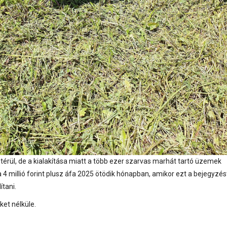
rül, de a kialakítása miatt a több ezer szarvas marhát tartó üzemek
millió forint plusz áfa 2025 ötödik hónapban, amikor ezt a bejegyzés
ítani.
ket nélküle.