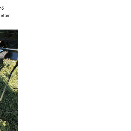
énő
zetten