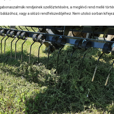
e gabonaszalmák rendjeinek szellőztetésére, a meglévő rend mellé tört
 bálázóhoz, vagy a silózó rendfelszedőjéhez. Nem utolsó sorban kifeje