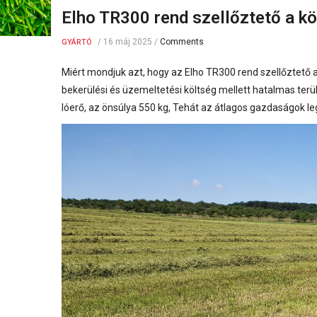
Elho TR300 rend szellőztető a k
/
16 máj 2025
/
Comments
GYÁRTÓ
Miért mondjuk azt, hogy az Elho TR300 rend szellőztet
bekerülési és üzemeltetési költség mellett hatalmas ter
lóerő, az önsúlya 550 kg, Tehát az átlagos gazdaságok l