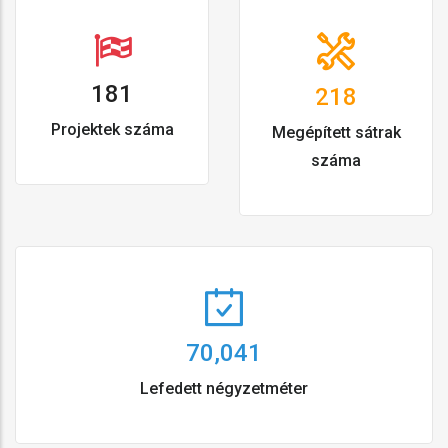
318
381
Projektek száma
Megépített sátrak
száma
124,267
Lefedett négyzetméter