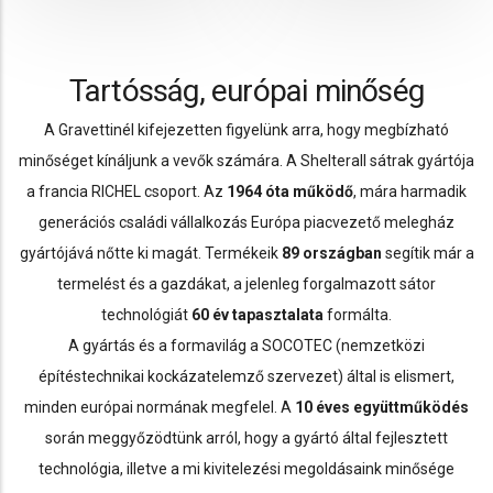
Tartósság, európai minőség
A Gravettinél kifejezetten figyelünk arra, hogy megbízható
minőséget kínáljunk a vevők számára. A Shelterall sátrak gyártója
a francia RICHEL csoport. Az
1964 óta működő
, mára harmadik
generációs családi vállalkozás Európa piacvezető melegház
gyártójává nőtte ki magát. Termékeik
89 országban
segítik már a
termelést és a gazdákat, a jelenleg forgalmazott sátor
technológiát
60 év tapasztalata
formálta.
A gyártás és a formavilág a SOCOTEC (nemzetközi
építéstechnikai kockázatelemző szervezet) által is elismert,
minden európai normának megfelel. A
10 éves együttműködés
során meggyőzödtünk arról, hogy a gyártó által fejlesztett
technológia, illetve a mi kivitelezési megoldásaink minősége