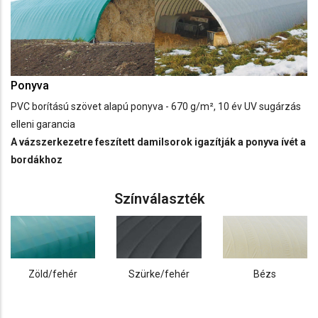
Ponyva
PVC borítású szövet alapú ponyva - 670 g/m², 10 év UV sugárzás
elleni garancia
A vázszerkezetre feszített damilsorok igazítják a ponyva ívét a
bordákhoz
Színválaszték
Zöld/fehér
Szürke/fehér
Bézs