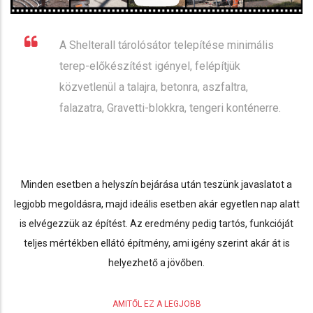
A Shelterall tárolósátor telepítése minimális
terep-előkészítést igényel, felépítjük
közvetlenül a talajra, betonra, aszfaltra,
falazatra, Gravetti-blokkra, tengeri konténerre.
Minden esetben a helyszín bejárása után teszünk javaslatot a
legjobb megoldásra, majd ideális esetben akár egyetlen nap alatt
is elvégezzük az építést. Az eredmény pedig tartós, funkcióját
teljes mértékben ellátó építmény, ami igény szerint akár át is
helyezhető a jövőben.
AMITŐL EZ A LEGJOBB