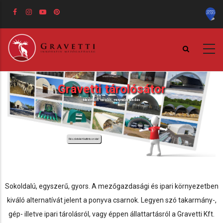
Ugrás
a
tartalomra
MINDEN IGÉNYÉT LEFEDI
Gravetti tárolósátor
Maximális tárolás, minimális kiadás
Részletekért kattintson ide!
Sokoldalú, egyszerű, gyors. A mezőgazdasági és ipari környezetben
kiváló alternatívát jelent a ponyva csarnok. Legyen szó takarmány-,
gép- illetve ipari tárolásról, vagy éppen állattartásról a Gravetti Kft.