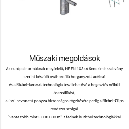
Műszaki megoldások
Az európai normáknak megfelelő, NF EN 10346 Sendzimir szabvány
szerint készülő ovál-profilú horganyzott acélcső
és a
Richel-
kereszt
technológia teszi lehetővé a hegesztés nélküli
összeállítást,
a PVC bevonatú ponyva biztonságos rögzítésére pedig a
Richel-Clips
rendszer szolgál.
2
Évente több mint 3 000 000 m
-t fednek le Richel technológiákkal.