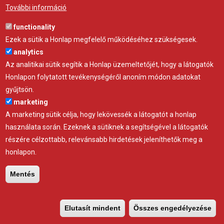
További információ
Adatvédelem
functionality
Impresszum
Ezek a sütik a Honlap megfelelő működéséhez szükségesek.
analytics
Szolgáltatásaink
Az analitikai sütik segítik a Honlap üzemeltetőjét, hogy a látogatók
Honlapon folytatott tevékenységéről anoním módon adatokat
gyűjtsön.
Sátor
marketing
Gépforgalmazás
A marketing sütik célja, hogy lekövessék a látogatót a honlap
Ipari rendszerek
használata során. Ezeknek a sütiknek a segítségével a látogatók
Takarmány
részére célzottabb, relevánsabb hirdetések jeleníthetők meg a
Kertifólia
honlapon.
Mobilút
ÁTK Pályázathoz
Mentés
Friss Posztok
Elutasít mindent
Összes engedélyezése