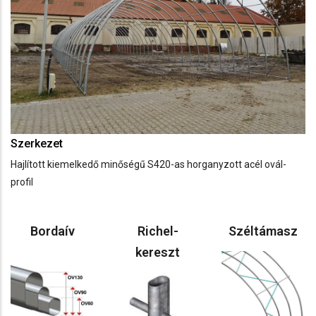
Szerkezet
Hajlított kiemelkedő minőségű S420-as horganyzott acél ovál-
profil
Bordaív
Richel-
Széltámasz
kereszt