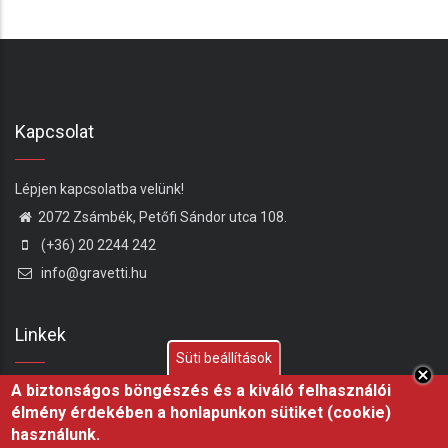
Kapcsolat
Lépjen kapcsolatba velünk!
2072 Zsámbék, Petőfi Sándor utca 108.
(+36) 20 2244 242
info@gravetti.hu
Linkek
Süti beállítások
A biztonságos böngészés és a kiváló felhasználói
Bemutatkozó
élmény érdekében a honlapunkon sütiket (cookie)
A Szarvas
használunk.