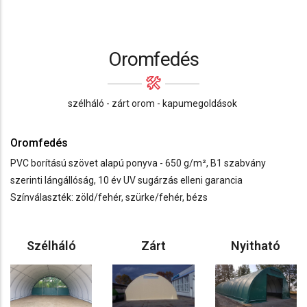
Oromfedés
szélháló - zárt orom - kapumegoldások
Oromfedés
PVC borítású szövet alapú ponyva - 650 g/m², B1 szabvány
szerinti lángállóság, 10 év UV sugárzás elleni garancia
Színválaszték: zöld/fehér, szürke/fehér, bézs
Szélháló
Zárt
Nyitható