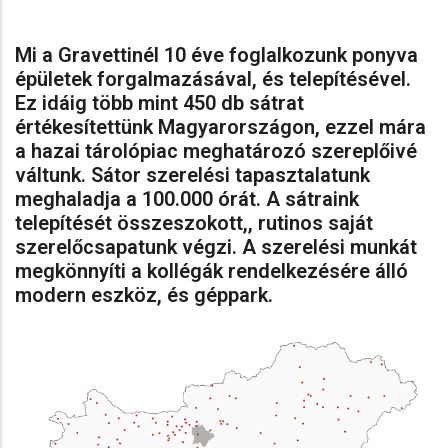
Mi a Gravettinél 10 éve foglalkozunk ponyva
épületek forgalmazásával, és telepítésével.
Ez idáig több mint 450 db sátrat
értékesítettünk Magyarországon, ezzel mára
a hazai tárolópiac meghatározó szereplőivé
váltunk. Sátor szerelési tapasztalatunk
meghaladja a 100.000 órát. A sátraink
telepítését összeszokott,, rutinos saját
szerelőcsapatunk végzi. A szerelési munkát
megkönnyíti a kollégák rendelkezésére álló
modern eszköz, és géppark.