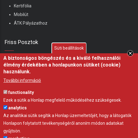
Kertifólia
Mobilút
ÁTK Pályázathoz
Friss Posztok
Süti beállítások
A biztonságos böngészés és a kiváló felhasználói
Shelterall juhhodály – Ha ma kezdenék juhászatba,
élmény érdekében a honlapunkon sütiket (cookie)
ezt építeném meg
használunk.
07 aug 26
ÖTLET
További információ
Miért fontos a fóliasátor árnyékolása nyáron?
functionality
21 júl 26
ÖTLET
Ezek a sütik a Honlap megfelelő működéséhez szükségesek.
analytics
Hőségben az árnyék nem luxus, hanem az állatjóllét
Az analitikai sütik segítik a Honlap üzemeltetőjét, hogy a látogatók
alapfeltétele, professzionális árnyékoló háló a
Honlapon folytatott tevékenységéről anoním módon adatokat
Gravettitől
gyűjtsön.
10 júl 26
ÖTLET