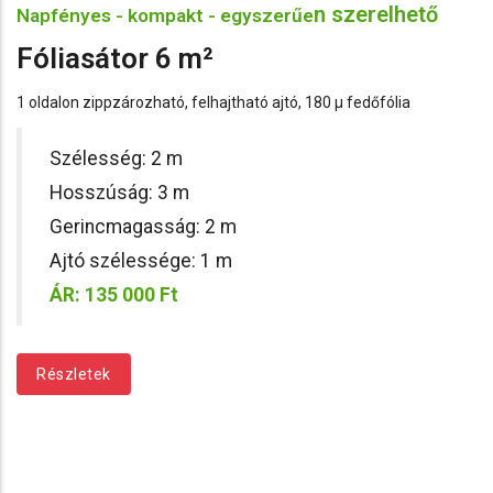
n szerelhető
Napfényes - kompakt - egyszerűe
Fóliasátor 6 m²
1 oldalon zippzározható, felhajtható ajtó, 180 µ fedőfólia
Szélesség: 2 m
Hosszúság: 3 m
Gerincmagasság: 2 m
Ajtó szélessége: 1 m
ÁR: 135 000 Ft
Részletek