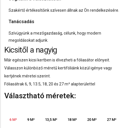
Szakértő értékesítőink szívesen állnak az Ön rendelkezésére.
Tanácsadás
Szívügyünk a mezőgazdaság, célunk, hogy modern
megoldásokat adjunk.
Kicsitől a nagyig
Már egészen kicsi kertben is élvezheti a fóliasátor előnyeit.
Válasszon különböző méretű kertifóliáink közül igénye vagy
kertjének méretei szerint.
Fóliasátrak 6, 9, 13.5, 18, 20 és 27 m² alapterülettel
Választható méretek:
6 M²
9 M²
13,5 M²
18 M²
20 M²
27 M²