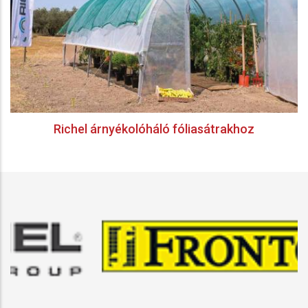
Richel árnyékolóháló fóliasátrakhoz