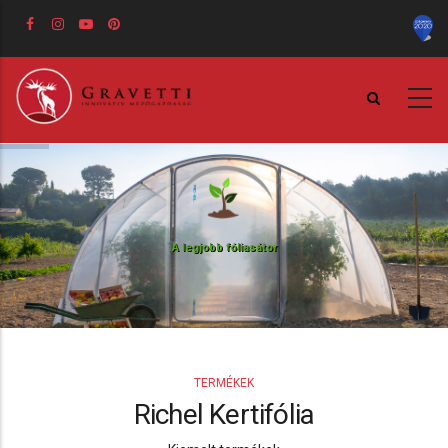
Ugrás
a
tartalomra
A legjobb fóliasátor
Mindenki számára elérhető
Megrendelés
TERMÉKEK
Richel Kertifólia